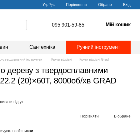
Порівняння
Укр
Рус
Обране
Вхід
Мій кошик
095 901-59-85
овин
Сантехніка
Ручний інструмент
о-свердлильний інструмент
Круги відрізні
Круги відрізні Grad
о дереву з твердосплавними
2.2 (20)×60Т, 8000об/хв GRAD
писати відгук
Порівняти
В обране
ичувальної знижки