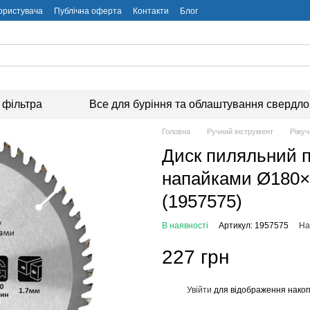
користувача
Публічна оферта
Контакти
Блог
 фільтра
Все для буріння та облаштування свердл
Головна
Ручний інструмент
Ріжуч
Диск пиляльний п
напайками Ø180×2
(1957575)
В наявності
Артикул: 1957575
На
227 грн
Увійти
для відображення накоп
%