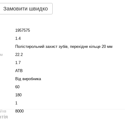
Замовити швидко
1957575
1.4
Полістирольний захист зубів, перехідне кільце 20 мм
мм
22.2
1.7
ATB
Від виробника
60
180
1
б/хв
8000
нтія