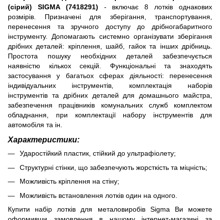
(сірий) SIGMA (7418291)
- включає 8 лотків однакових
розмірів. Призначені для зберігання, транспортування,
перенесення та зручного доступу до дрібногабаритного
інструменту. Допомагають системно організувати зберігання
дрібних деталей: кріплення, шайб, гайок та інших дрібниць.
Простота пошуку необхідних деталей забезпечується
наявністю кількох секцій. Функціональні та знаходять
застосування у багатьох сферах діяльності: перенесення
індивідуальних інструментів, комплектація наборів
інструментів та дрібних деталей для домашнього майстра,
забезпечення працівників комунальних служб комплектом
обладнання, при комплектації набору інструментів для
автомобіля та ін.
Характеристики:
Ударостійкий пластик, стійкий до ультрафіолету;
Структурні стінки, що забезпечують жорсткість та міцність;
Можливість кріплення на стіну;
Можливість встановлення лотків один на одного.
Купити набір лотків для металовиробів Sigma Ви можете
оформивши замовлення в нашому інтернет-магазині за