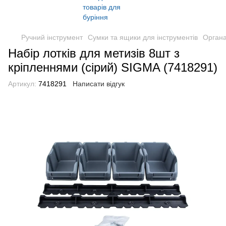
Ручний інструмент
Сумки та ящики для інструментів
Орган
Набір лотків для метизів 8шт з
кріпленнями (сірий) SIGMA (7418291)
Артикул:
7418291
Написати відгук