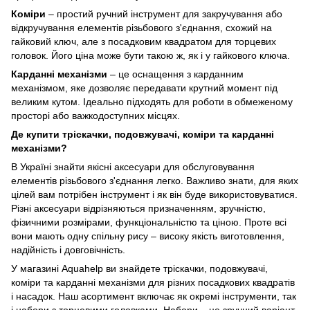
Коміри
– простий ручний інструмент для закручування або
відкручування елементів різьбового з'єднання, схожий на
гайковий ключ, але з посадковим квадратом для торцевих
головок. Його ціна може бути такою ж, як і у гайкового ключа.
Карданні механізми
– це оснащення з карданним
механізмом, яке дозволяє передавати крутний момент під
великим кутом. Ідеально підходять для роботи в обмеженому
просторі або важкодоступних місцях.
Де купити тріскачки, подовжувачі, коміри та карданні
механізми?
В Україні знайти якісні аксесуари для обслуговування
елементів різьбового з'єднання легко. Важливо знати, для яких
цілей вам потрібен інструмент і як він буде використовуватися.
Різні аксесуари відрізняються призначенням, зручністю,
фізичними розмірами, функціональністю та ціною. Проте всі
вони мають одну спільну рису – високу якість виготовлення,
надійність і довговічність.
У магазині Aquahelp ви знайдете тріскачки, подовжувачі,
коміри та карданні механізми для різних посадкових квадратів
і насадок. Наш асортимент включає як окремі інструменти, так