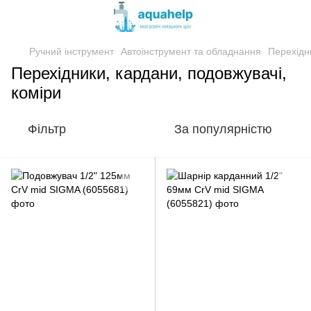
Ручний інструмент
Автоінструмент та обладнання
Перехідн
Перехідники, кардани, подовжувачі,
коміри
Фільтр
За популярністю