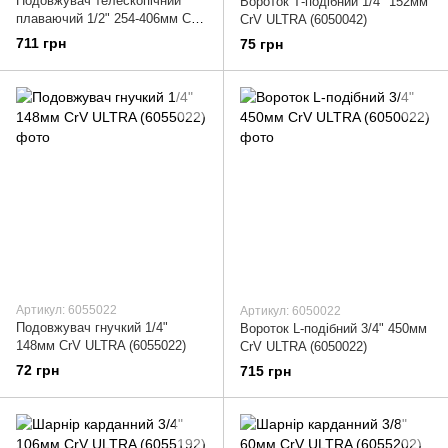
Подовжувач телескопічний
Вороток Т-подібний 1/4" 152мм
плаваючий 1/2" 254-406мм CrV
CrV ULTRA (6050042)
ULTRA (711253z)
711 грн
75 грн
Артикул: 6055022
Артикул: 6050022
Подовжувач гнучкий 1/4"
Вороток L-подібний 3/4" 450мм
148мм CrV ULTRA (6055022)
CrV ULTRA (6050022)
72 грн
715 грн