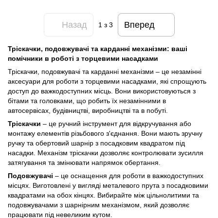
Назад
Вперед
1
з 3
Тріскачки, подовжувачі та карданні механізми: ваші
помічники в роботі з торцевими насадками
Тріскачки, подовжувачі та карданні механізми – це незамінні
аксесуари для роботи з торцевими насадками, які спрощують
доступ до важкодоступних місць. Вони використовуються з
бітами та головками, що робить їх незамінними в
автосервісах, будівництві, виробництві та в побуті.
Тріскачки
– це ручний інструмент для відкручування або
монтажу елементів різьбового з'єднання. Вони мають зручну
ручку та обертовий шарнір з посадковим квадратом під
насадки. Механізм тріскачки дозволяє контролювати зусилля
затягування та змінювати напрямок обертання.
Подовжувачі
– це оснащення для роботи в важкодоступних
місцях. Виготовлені у вигляді металевого прута з посадковими
квадратами на обох кінцях. Вибирайте між цільнолитими та
подовжувачами з шарнірним механізмом, який дозволяє
працювати під невеликим кутом.