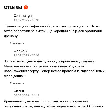
Отзывы
3
Олександр
13.02.2025 в 10:33
"Тунель міцний і ефективний, але ціна трохи кусюча. Якщо
готові заплатити за якість – це хороший вибір для організації
дренажу."
Ответить
Олексій
13.02.2025 в 10:32
"Встановили тунель для дренажу у приватному будинку.
Матеріал якісний, витримує навіть важкі ґрунти та
навантаження зверху. Тепер немає проблем із підтопленнями
після дощів."
Ответить
Євген
06.02.2025 в 14:13
Дренажний тунель на 450 л повністю виправдав мої
очікування. Легка, але водночас міцна конструкція. Особливо