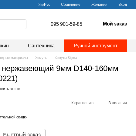
Сравнение
Укр
Рус
Желания
Вход
Мой заказ
095 901-59-85
ажин
Сантехника
Ручной инструмент
одные материалы
Хомуты
Хомуты Sigma
й нержавеющий 9мм D140-160мм
0221)
авить отзыв
К сравнению
В желания
тельной скидки
Быстрый заказ