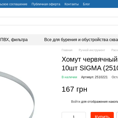
ьское соглашение
Публичная оферта
Контакты
Блог
ПВХ, фильтра
Все для бурения и обустройства скв
Главная
Ручной инструмент
Расх
Хомут червячны
10шт SIGMA (251
В наличии
Артикул: 2510221
Ост
167 грн
Войти
для отображения накопи
%
Купить