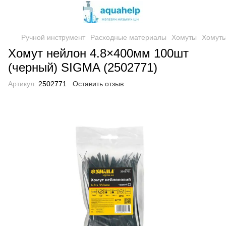
Ручной инструмент
Расходные материалы
Хомуты
Хомуты
Хомут нейлон 4.8×400мм 100шт
(черный) SIGMA (2502771)
Артикул:
2502771
Оставить отзыв