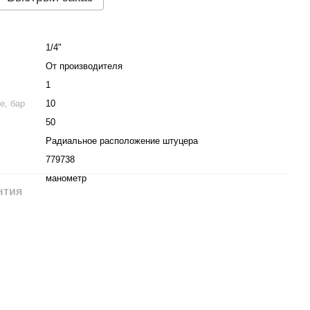
1/4"
От производителя
1
е, бар
10
50
Радиальное расположение штуцера
779738
манометр
нтия