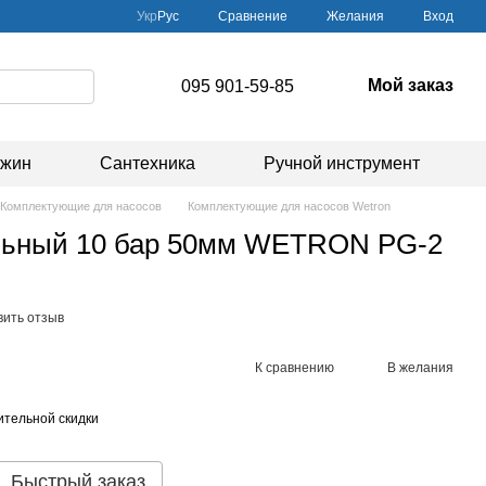
Сравнение
Укр
Рус
Желания
Вход
Мой заказ
095 901-59-85
ажин
Сантехника
Ручной инструмент
Комплектующие для насосов
Комплектующие для насосов Wetron
льный 10 бар 50мм WETRON PG-2
вить отзыв
К сравнению
В желания
тельной скидки
Быстрый заказ