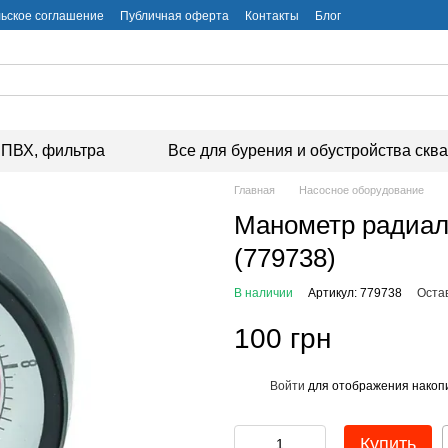
ьское соглашение
Публичная оферта
Контакты
Блог
ПВХ, фильтра
Все для бурения и обустройства скв
Главная
Насосное оборудование
Манометр радиа
(779738)
В наличии
Артикул: 779738
Оста
100 грн
Войти
для отображения накопи
%
Купить