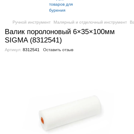
Ручной инструмент
Малярный и отделочный инструмент
В
Валик поролоновый 6×35×100мм
SIGMA (8312541)
Артикул:
8312541
Оставить отзыв