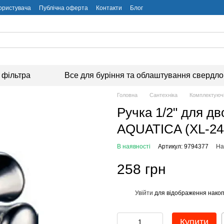
користувача
Публічна оферта
Контакти
Блог
 фільтра
Все для буріння та облаштування свердл
Головна
Сантехніка
Комплектуючі
Ручка 1/2" для д
AQUATICA (XL-24
В наявності
Артикул: 9794377
На
258 грн
Увійти
для відображення накоп
%
Купити