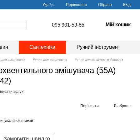
Порівняння
Укр
Рус
Обране
Вхід
Мій кошик
095 901-59-85
овин
Сантехніка
Ручний інструмент
 для змішувачів
Ручки для змішувачів
Ручки для змішувачів Aquatica
вохвентильного змішувача (55A)
42)
писати відгук
Порівняти
В обране
ичувальної знижки
Замовити швидко