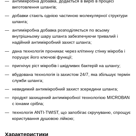
антимікробна добавка, додається в виріб в процесі
виготовлення шлангів;
добавки стають однією частиною молекулярної структури
шланга;
антимікробна добавка розподіляється по всьому
внутрішньому шару шланга забезпечуючи тривалий і
надійний антимікробний захист шланга;
дана технологія проникає через клітинну стінку мікроба і
порушує його ключові функції;
пригнічує ріст мікробів і шкідливих бактерій на шлангу;
вбудована технологія із захистом 24/7, яка збільшує термін
служби шланга;
невидимий антимікробний захист зсередини шланга;
продукт захищений антимікробної технологією MICROBAN
c іонами срібла;
технологія ANTI-TWIST, що запобігає скручуваню, спрощує
користування душовою лійкою;
Характеристики