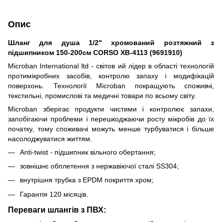
Опис
Шланг для душа 1/2" хромований розтяжний з
підшипником 150-200см CORSO XB-4113 (9691910)
Microban International ltd - світов ий лідер в області технологій
протимікробних засобів, контролю запаху і модифікацій
поверхонь. Технології Microban покращують споживчі,
текстильні, промислові та медичні товари по всьому світу.
Microban зберігає продукти чистими і контролює запахи,
запобігаючи проблеми і перешкоджаючи росту мікробів до їх
початку, тому споживачі можуть менше турбуватися і більше
насолоджуватися життям.
Anti-twist - підшипник вільного обертання;
зовнішнє обплетення з нержавіючої сталі SS304;
внутрішня трубка з EPDM покриття хром;
Гарантія 120 місяців.
Переваги шлангів з ПВХ: