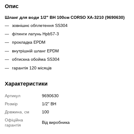
Опис
Шланг для води 1/2" ВН 100см CORSO XA-3210 (9690630)
зовнішнє обплетення SS304
фітинги латунь Hpb57-3
прокладка EPDM
внутрішній шланг EPDM
обтискна обойма SS304
гарантія 120 місяців
Характеристики
Артикул
9690630
Розмір
1/2" ВН
Довжина, см
100
Офіційна
Від виробника
гарантія