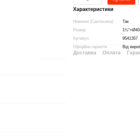
Характеристики
Новинки (Сантехніка)
Так
Розмір
1¼"×Ø4
Артикул
9541357
Офіційна гарантія
Від виро
Доставка
Оплата
Гара