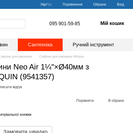
Порівняння
Укр
Рус
Обране
Вхід
Мій кошик
095 901-59-85
овин
Сантехніка
Ручний інструмент
Сифони для раковини
Сифони для раковини Wirquin
ини Neo Air 1¼"×Ø40мм з
QUIN (9541357)
писати відгук
Порівняти
В обране
ичувальної знижки
Замовити швидко