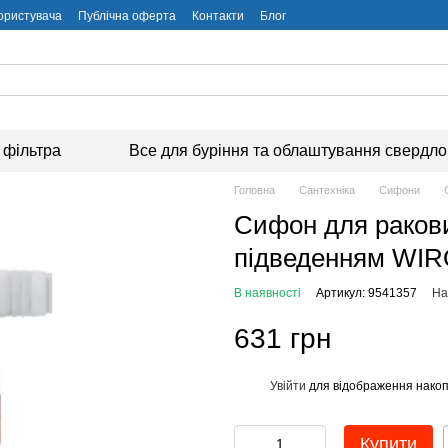
користувача
Публічна оферта
Контакти
Блог
 фільтра
Все для буріння та облаштування свердл
Головна
Сантехніка
Сифони
Сифон для раков
підведенням WIR
В наявності
Артикул: 9541357
На
631 грн
Увійти
для відображення накоп
%
Купити