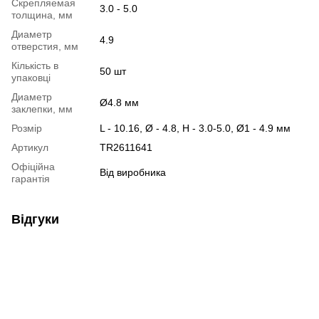
Скрепляемая
3.0 - 5.0
толщина, мм
Диаметр
4.9
отверстия, мм
Кількість в
50 шт
упаковці
Диаметр
Ø4.8 мм
заклепки, мм
Розмір
L - 10.16, Ø - 4.8, H - 3.0-5.0, Ø1 - 4.9 мм
Артикул
TR2611641
Офіційна
Від виробника
гарантія
Відгуки