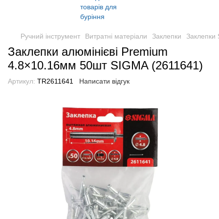
Ручний інструмент
Витратні матеріали
Заклепки
Заклепки 
Заклепки алюмінієві Premium
4.8×10.16мм 50шт SIGMA (2611641)
Артикул:
TR2611641
Написати відгук