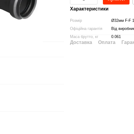
Характеристики
Розмір
Ø32мм F-F 
Офіційна гарантія
Від виробни
Маса брутто, кг
0.061
Доставка
Оплата
Гара