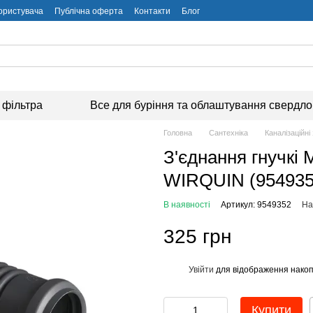
користувача
Публічна оферта
Контакти
Блог
 фільтра
Все для буріння та облаштування свердл
Головна
Сантехніка
Каналізаційні
З'єднання гнучкі
WIRQUIN (954935
В наявності
Артикул: 9549352
На
325 грн
Увійти
для відображення накоп
%
Купити