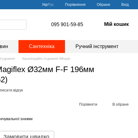
Порівняння
Укр
Рус
Обране
Вхід
Мій кошик
095 901-59-85
овин
Сантехніка
Ручний інструмент
 з'єднання
Каналізаційні з'єднання Wirquin
 Magiflex Ø32мм F-F 196мм
2)
писати відгук
Порівняти
В обране
ичувальної знижки
Замовити швидко