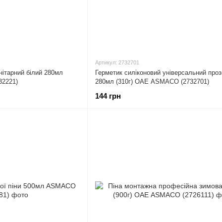
Артикул: 2732701
нітарний білий 280мл
Герметик силіконовий універсальний про
32221)
280мл (310г) ОАЕ ASMACO (2732701)
144 грн