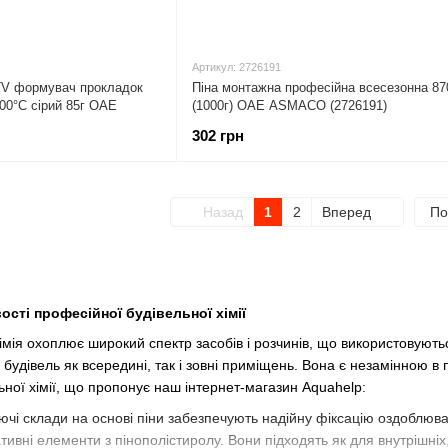
Артикул: 2726191
TV формувач прокладок
Піна монтажна професійна всесезонна 8
00°С сірий 85г ОАЕ
(1000г) ОАЕ ASMACO (2726191)
302 грн
Назад
1
2
Вперед
По
сті професійної будівельної хімії
мія охоплює широкий спектр засобів і розчинів, що використовуються
будівель як всередині, так і зовні приміщень. Вона є незамінною в 
ьної хімії, що пропонує наш інтернет-магазин Aquahelp:
ючі склади на основі піни забезпечують надійну фіксацію оздоблюва
тивні елементи з пінополістиролу. Вони підходять як для внутрішніх,