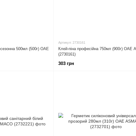
Артикул: 2730161
есезонна 500мл (500г) ОАЕ
Клей-піна професійна 750мл (900г) ОА
(2730161)
303 грн