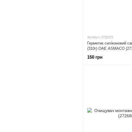
Артикул: 2732221
Герметик силіконовий са
(310г) ОАЕ ASMACO (27
150 грн