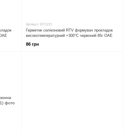
Артикул: 6371221
кладок
Герметик силіконовий RTV формувач прокладок
 ОАЕ
високотемпературний +300°С червоний 85г ОАЕ
ASMACO (6371221)
86 грн