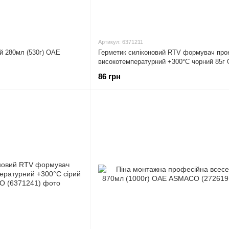
Артикул: 6371211
й 280мл (530г) ОАЕ
Герметик силіконовий RTV формувач про
високотемпературний +300°С чорний 85г
ASMACO (6371211)
86 грн