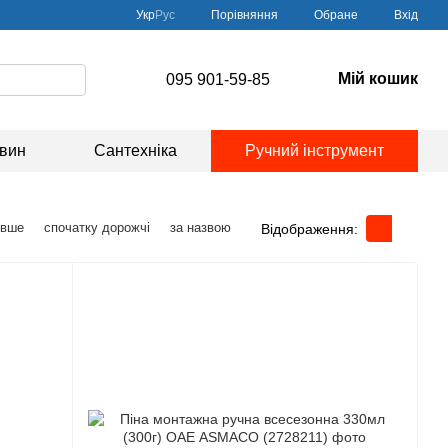
Порівняння
Укр
Рус
Обране
Вхід
Мій кошик
095 901-59-85
овин
Сантехніка
Ручний інструмент
евше
спочатку дорожчі
за назвою
Відображення: