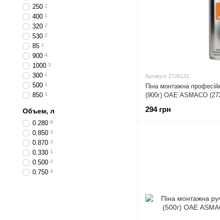
250
1
400
1
320
2
530
2
85
1
900
4
1000
3
300
1
Артикул: 2726131
500
1
Піна монтажна професій
850
1
(900г) ОАЕ ASMACO (27
294 грн
Объем, л
0.280
9
0.850
3
0.870
3
0.330
1
0.500
2
0.750
4