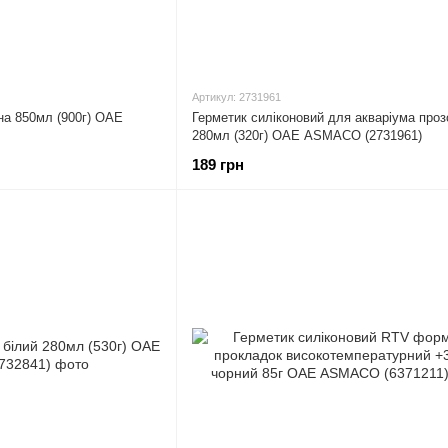
Артикул: 2731961
на 850мл (900г) ОАЕ
Герметик силіконовий для акваріума проз
280мл (320г) ОАЕ ASMACO (2731961)
189 грн