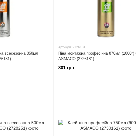
Артикул: 2726181
на всесезонна 850мл
Піна монтажна професійна 870мл (1000г)
26131)
ASMACO (2726181)
301 грн