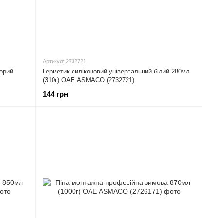
Артикул: 2732721
зорий
Герметик силіконовий універсальний білий 280мл
(310г) ОАЕ ASMACO (2732721)
144 грн