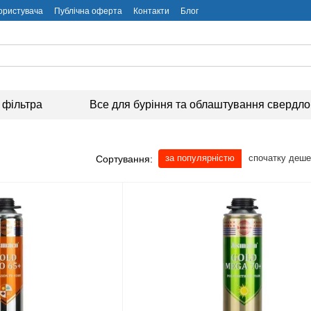
користувача
Публічна оферта
Контакти
Блог
 фільтра
Все для буріння та облаштування свердл
за популярністю
спочатку деш
Сортування: