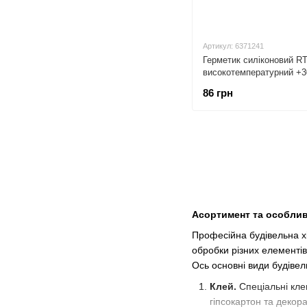
Артикул: 6371241
Герметик силіконовий R
високотемпературний +3
ASMACO (6371241)
86 грн
Асортимент та особливо
Професійна будівельна хі
обробки різних елементів 
Ось основні види будівел
Клей.
Спеціальні кле
гіпсокартон та декора