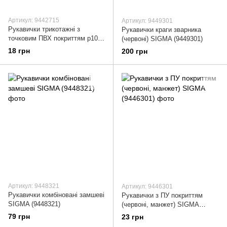
Артикул: 9442715
Артикул: 9449301
Рукавички трикотажні з
Рукавички краги зварника
точковим ПВХ покриттям р10
(червоні) SIGMA (9449301)
(білі) КРАТНО 12 парам GRAD
18 грн
200 грн
(9442715)
Артикул: 9448321
Артикул: 9446301
Рукавички комбіновані замшеві
Рукавички з ПУ покриттям
SIGMA (9448321)
(червоні, манжет) SIGMA
(9446301)
79 грн
23 грн