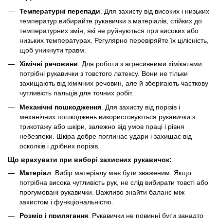
Температурні перепади
. Для захисту від високих і низьких
температур вибирайте рукавички з матеріалів, стійких до
температурних змін, які не руйнуються при високих або
низьких температурах. Регулярно перевіряйте їх цілісність,
щоб уникнути травм.
Хімічні речовини
. Для роботи з агресивними хімікатами
потрібні рукавички з товстого латексу. Вони не тільки
захищають від хімічних речовин, але й зберігають часткову
чутливість пальців для точних робіт.
Механічні пошкодження
. Для захисту від порізів і
механічних пошкоджень використовуються рукавички з
трикотажу або шкіри, залежно від умов праці і рівня
небезпеки. Шкіра добре поглинає удари і захищає від
осколків і дрібних порізів.
Що врахувати при виборі захисних рукавичок:
Матеріал
. Вибір матеріалу має бути зваженим. Якщо
потрібна висока чутливість рук, не слід вибирати товсті або
прогумовані рукавички. Важливо знайти баланс між
захистом і функціональністю.
Розмір і прилягання
. Рукавички не повинні бути занадто