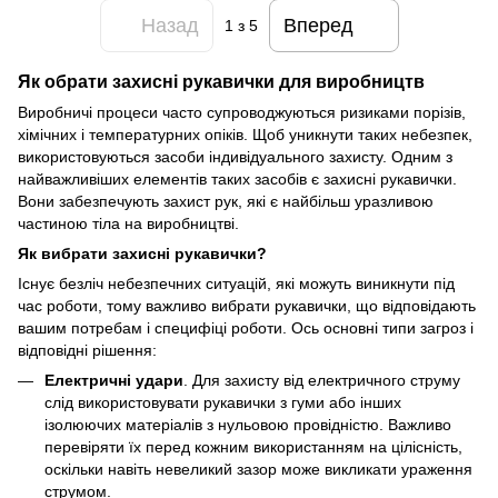
Назад
Вперед
1
з 5
Як обрати захисні рукавички для виробництв
Виробничі процеси часто супроводжуються ризиками порізів,
хімічних і температурних опіків. Щоб уникнути таких небезпек,
використовуються засоби індивідуального захисту. Одним з
найважливіших елементів таких засобів є захисні рукавички.
Вони забезпечують захист рук, які є найбільш уразливою
частиною тіла на виробництві.
Як вибрати захисні рукавички?
Існує безліч небезпечних ситуацій, які можуть виникнути під
час роботи, тому важливо вибрати рукавички, що відповідають
вашим потребам і специфіці роботи. Ось основні типи загроз і
відповідні рішення:
Електричні удари
. Для захисту від електричного струму
слід використовувати рукавички з гуми або інших
ізолюючих матеріалів з нульовою провідністю. Важливо
перевіряти їх перед кожним використанням на цілісність,
оскільки навіть невеликий зазор може викликати ураження
струмом.