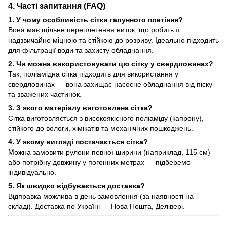
4. Часті запитання (FAQ)
1. У чому особливість сітки галунного плетіння?
Вона має щільне переплетення ниток, що робить її
надзвичайно міцною та стійкою до розриву. Ідеально підходить
для фільтрації води та захисту обладнання.
2. Чи можна використовувати цю сітку у свердловинах?
Так, поліамідна сітка підходить для використання у
свердловинах — вона захищає насосне обладнання від піску
та зважених частинок.
3. З якого матеріалу виготовлена сітка?
Сітка виготовляється з високоякісного поліаміду (капрону),
стійкого до вологи, хімікатів та механічних пошкоджень.
4. У якому вигляді постачається сітка?
Можна замовити рулони певної ширини (наприклад, 115 см)
або потрібну довжину у погонних метрах — підберемо
індивідуально.
5. Як швидко відбувається доставка?
Відправка можлива в день замовлення (за наявності на
складі). Доставка по Україні — Нова Пошта, Делівері.