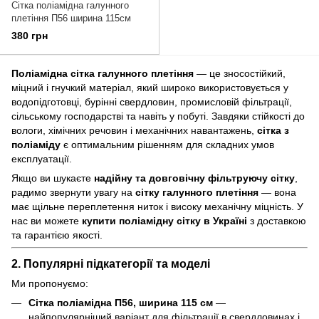
Сітка поліамідна галунного
плетіння П56 ширина 115см
380 грн
Поліамідна сітка галунного плетіння
— це зносостійкий,
міцний і гнучкий матеріал, який широко використовується у
водопідготовці, бурінні свердловин, промисловій фільтрації,
сільському господарстві та навіть у побуті. Завдяки стійкості до
вологи, хімічних речовин і механічних навантажень,
сітка з
поліаміду
є оптимальним рішенням для складних умов
експлуатації.
Якщо ви шукаєте
надійну та довговічну фільтруючу сітку
,
радимо звернути увагу на
сітку галунного плетіння
— вона
має щільне переплетення ниток і високу механічну міцність. У
нас ви можете
купити поліамідну сітку в Україні
з доставкою
та гарантією якості.
2. Популярні підкатегорії та моделі
Ми пропонуємо:
Сітка поліамідна П56, ширина 115 см
—
найпопулярніший варіант для фільтрації в свердловинах і