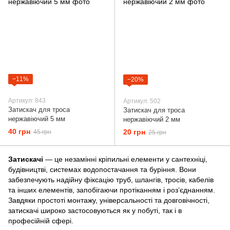
−11%
−20%
Артикул: 843
Артикул: 502
Затискач для троса
Затискач для троса
нержавіючий 5 мм
нержавіючий 2 мм
40 грн
20 грн
45 грн
25 грн
Затискачі
— це незамінні кріпильні елементи у сантехніці,
будівництві, системах водопостачання та буріння. Вони
забезпечують надійну фіксацію труб, шлангів, тросів, кабелів
та інших елементів, запобігаючи протіканням і роз’єднанням.
Завдяки простоті монтажу, універсальності та довговічності,
затискачі широко застосовуються як у побуті, так і в
професійній сфері.