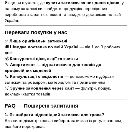
Якщо ви шукаєте, де
купити затискач за вигідною ціною
, у
нашому каталозі ви знайдете продукцію перевірених
виробників з гарантією якості та швидкою доставкою по всій
Україні.
Переваги покупки у нас
✅
Лише оригінальні затискачі
🚚
Швидка доставка по всій Україні
— від 1 до 3 робочих
днів
💰
Конкурентні ціни, акції та знижки
🔧
Асортимент — від затискачів для тросів до
професійних моделей
📞
Консультації спеціалістів
— допоможемо підібрати
затискач за розміром, матеріалом та призначенням
🛒
Зручне замовлення через сайт
— фільтри, пошук,
докладні картки товарів
FAQ — Поширені запитання
1. Як вибрати відповідний затискач для троса?
Визначте діаметр троса і виберіть затискач із регулюванням,
яке його перекриває.