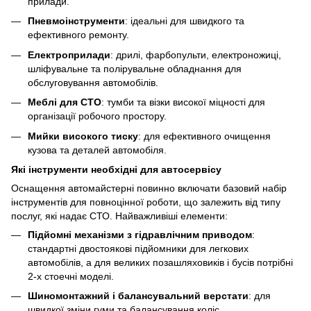
прилади.
Пневмоінструменти
: ідеальні для швидкого та
ефективного ремонту.
Електроприлади
: дрилі, фарбопульти, електроножиці,
шліфувальне та полірувальне обладнання для
обслуговування автомобілів.
Меблі для СТО
: тумби та візки високої міцності для
організації робочого простору.
Мийки високого тиску
: для ефективного очищення
кузова та деталей автомобіля.
Які інструменти необхідні для автосервісу
Оснащення автомайстерні повинно включати базовий набір
інструментів для повноцінної роботи, що залежить від типу
послуг, які надає СТО. Найважливіші елементи:
Підйомні механізми з гідравлічним приводом
:
стандартні двостоякові підйомники для легкових
автомобілів, а для великих позашляховиків і бусів потрібні
2-х стоечні моделі.
Шиномонтажний і балансувальний верстати
: для
швидкої зміни гуми та балансування коліс.