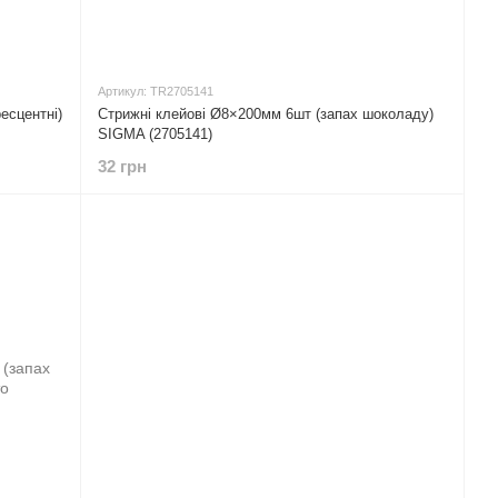
Артикул: TR2705141
есцентні)
Стрижні клейові Ø8×200мм 6шт (запах шоколаду)
SIGMA (2705141)
32 грн