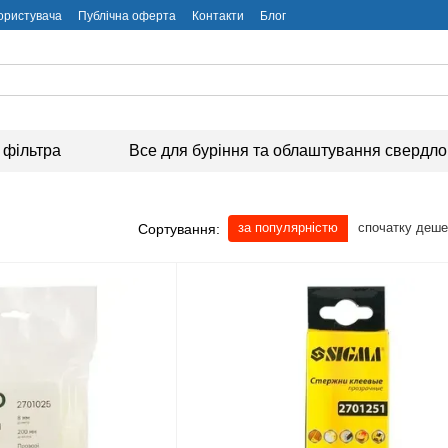
користувача
Публічна оферта
Контакти
Блог
 фільтра
Все для буріння та облаштування свердл
за популярністю
спочатку деш
Сортування: