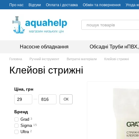
Перейти до основного контенту
Про нас
Відгуки
Оплата і доставка
Обмін та повернення
Угода 
Насосне обладнання
Обсадні Труби нПВХ,
Головна
Ручний інструмент
Витратні матеріали
Клейові стрижні
Клейові стрижні
Ціна, грн
Від Ціна, грн
До Ціна, грн
ОК
Бренд
Grad
3
Sigma
15
Ultra
2