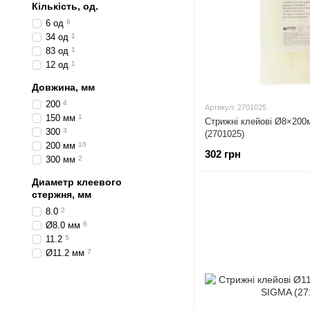
Кількість, од.
6 од
6
34 од
1
83 од
1
12 од
1
Довжина, мм
200
4
Артикул: 2701025
150 мм
1
Стрижні клейові Ø8×200м
300
3
(2701025)
200 мм
10
302 грн
300 мм
2
Диаметр клеевого
стержня, мм
8.0
2
Ø8.0 мм
6
11.2
5
Ø11.2 мм
7