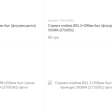
Артикул: TR2714251
мм 6шт (флуоресцентні)
Стрижні клейові Ø11.2×200мм 6шт (флуор
SIGMA (2714251)
80 грн