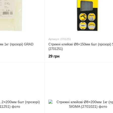
Артикул: 2701251
м 1кг (прозорі) GRAD
Стрижні клейові Ø8×150мм 6шт (прозорі)
(2701251)
29 грн