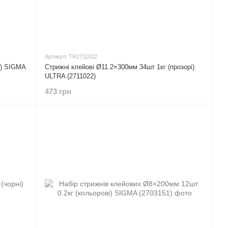
Артикул: TR2711022
і) SIGMA
Стрижні клейові Ø11.2×300мм 34шт 1кг (прозорі)
ULTRA (2711022)
473 грн