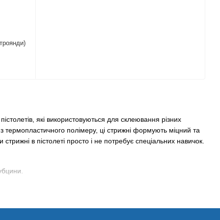
троянди)
істолетів, які використовуються для склеювання різних
ні з термопластичного полімеру, ці стрижні формують міцний та
стрижні в пістолеті просто і не потребує спеціальних навичок.
убцини.
роботи.