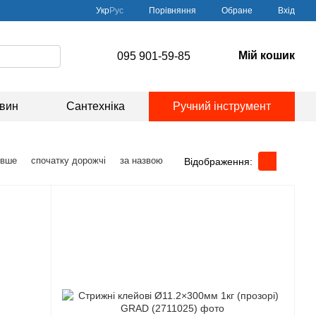
Порівняння
Укр
Рус
Обране
Вхід
Мій кошик
095 901-59-85
овин
Сантехніка
Ручний інструмент
евше
спочатку дорожчі
за назвою
Відображення: