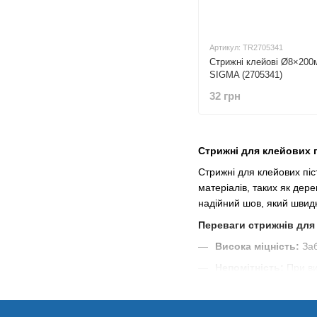
Артикул: TR2705341
Стрижні клейові Ø8×200
SIGMA (2705341)
32 грн
Стрижні для клейових п
Стрижні для клейових піс
матеріалів, таких як дер
надійний шов, який швидк
Переваги стрижнів для 
Висока міцність:
Заб
Непомітність:
При ви
Зручність у викорис
Стійкість до високи