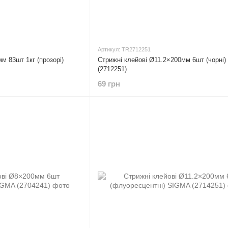
Артикул: TR2712251
м 83шт 1кг (прозорі)
Стрижні клейові Ø11.2×200мм 6шт (чорні
(2712251)
69 грн