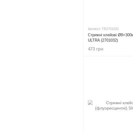
Артикул: TR2701032
Стрижні клейові Ø8×300м
ULTRA (2701032)
473 грн