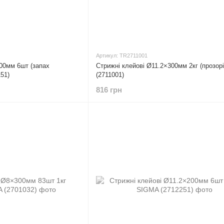
Артикул: TR2711001
00мм 6шт (запах
Стрижні клейові Ø11.2×300мм 2кг (прозор
51)
(2711001)
816 грн