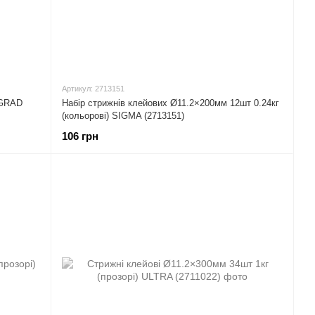
Артикул: 2713151
 GRAD
Набір стрижнів клейових Ø11.2×200мм 12шт 0.24кг
(кольорові) SIGMA (2713151)
106 грн