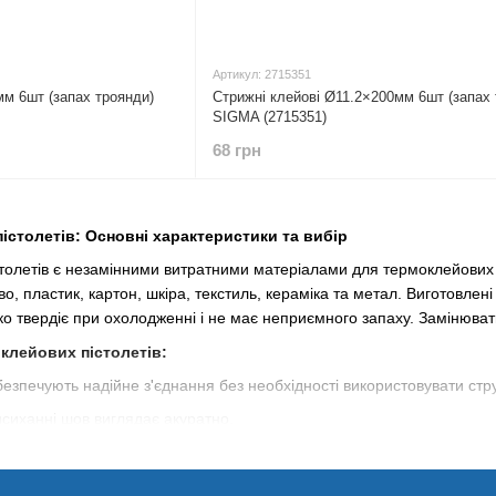
Артикул: 2715351
мм 6шт (запах троянди)
Стрижні клейові Ø11.2×200мм 6шт (запах 
SIGMA (2715351)
68 грн
істолетів: Основні характеристики та вибір
толетів є незамінними витратними матеріалами для термоклейових п
ево, пластик, картон, шкіра, текстиль, кераміка та метал. Виготовле
о твердіє при охолодженні і не має неприємного запаху. Замінювати 
клейових пістолетів:
езпечують надійне з'єднання без необхідності використовувати стр
сиханні шов виглядає акуратно.
танні:
Не забруднюють руки та легко вкладуються в пістолет.
х температур:
Не втрачають своїх властивостей після завершення 