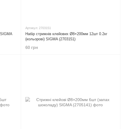
Артикул: 2703151
) SIGMA
Набір стрижнів клейових Ø8×200мм 12шт 0.2кг
(кольорові) SIGMA (2703151)
60 грн