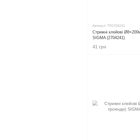
Артикул: TR2704241
Стрижні клейові Ø8×200
SIGMA (2704241)
41 грн