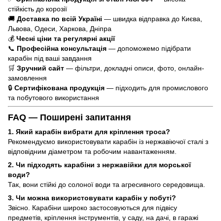
стійкість до корозії
🚚
Доставка по всій Україні
— швидка відправка до Києва,
Львова, Одеси, Харкова, Дніпра
💰
Чесні ціни та регулярні акції
📞
Професійна консультація
— допоможемо підібрати
карабін під ваші завдання
🛒
Зручний сайт
— фільтри, докладні описи, фото, онлайн-
замовлення
🔒
Сертифікована продукція
— підходить для промислового
та побутового використання
FAQ — Поширені запитання
1. Який карабін вибрати для кріплення троса?
Рекомендуємо використовувати карабін із нержавіючої сталі з
відповідним діаметром та робочим навантаженням.
2. Чи підходять карабіни з нержавійки для морської
води?
Так, вони стійкі до солоної води та агресивного середовища.
3. Чи можна використовувати карабін у побуті?
Звісно. Карабіни широко застосовуються для підвісу
предметів, кріплення інструментів, у саду, на дачі, в гаражі