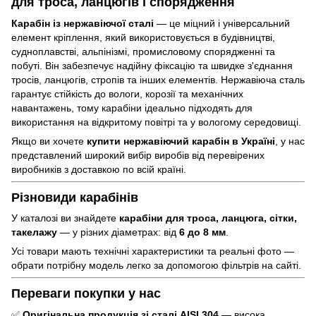
для троса, ланцюгів і спорядження
Карабін із нержавіючої сталі
— це міцний і універсальний
елемент кріплення, який використовується в будівництві,
судноплавстві, альпінізмі, промисловому спорядженні та
побуті. Він забезпечує надійну фіксацію та швидке з'єднання
тросів, ланцюгів, стропів та інших елементів. Нержавіюча сталь
гарантує стійкість до вологи, корозії та механічних
навантажень, тому карабіни ідеально підходять для
використання на відкритому повітрі та у вологому середовищі.
Якщо ви хочете
купити нержавіючий карабін в Україні
, у нас
представлений широкий вибір виробів від перевірених
виробників з доставкою по всій країні.
Різновиди карабінів
У каталозі ви знайдете
карабіни для троса, ланцюга, сітки,
такелажу
— у різних діаметрах: від
6 до 8 мм
.
Усі товари мають технічні характеристики та реальні фото —
обрати потрібну модель легко за допомогою фільтрів на сайті.
Переваги покупки у нас
✅
Оригінальна продукція зі сталі AISI 304
— висока