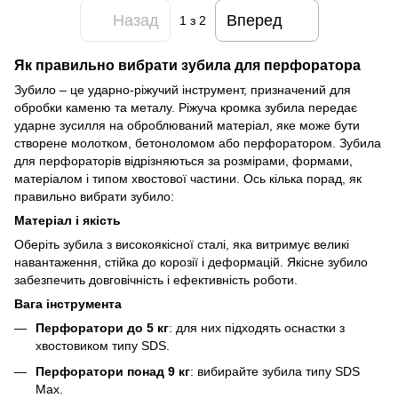
Назад
Вперед
1
з 2
Як правильно вибрати зубила для перфоратора
Зубило – це ударно-ріжучий інструмент, призначений для
обробки каменю та металу. Ріжуча кромка зубила передає
ударне зусилля на оброблюваний матеріал, яке може бути
створене молотком, бетоноломом або перфоратором. Зубила
для перфораторів відрізняються за розмірами, формами,
матеріалом і типом хвостової частини. Ось кілька порад, як
правильно вибрати зубило:
Матеріал і якість
Оберіть зубила з високоякісної сталі, яка витримує великі
навантаження, стійка до корозії і деформацій. Якісне зубило
забезпечить довговічність і ефективність роботи.
Вага інструмента
Перфоратори до 5 кг
: для них підходять оснастки з
хвостовиком типу SDS.
Перфоратори понад 9 кг
: вибирайте зубила типу SDS
Max.