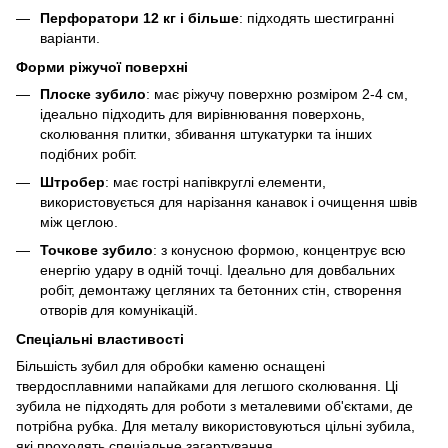
Перфоратори 12 кг і більше
: підходять шестигранні
варіанти.
Форми ріжучої поверхні
Плоске зубило
: має ріжучу поверхню розміром 2-4 см,
ідеально підходить для вирівнювання поверхонь,
сколювання плитки, збивання штукатурки та інших
подібних робіт.
Штробер
: має гострі напівкруглі елементи,
використовується для нарізання канавок і очищення швів
між цеглою.
Точкове зубило
: з конусною формою, концентрує всю
енергію удару в одній точці. Ідеально для довбальних
робіт, демонтажу цегляних та бетонних стін, створення
отворів для комунікацій.
Спеціальні властивості
Більшість зубил для обробки каменю оснащені
твердосплавними напайками для легшого сколювання. Ці
зубила не підходять для роботи з металевими об'єктами, де
потрібна рубка. Для металу використовуються цільні зубила,
які проходять спеціальне загартування.