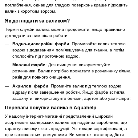
поглиблення, однак для гладких поверхонь краще підходить
валик з коротким ворсом.
Як доглядати за валиком?
Термін служби валика можна продовжити, якщо правильно
доглядати за ним після роботи:
Водно-дисперсійні фарби
: Промивайте валик теплою
водою з додаванням пом'якшувача для тканин, а потім
сполосніть під проточною водою.
Масляні фарби
: Для очищення використовуйте
розчинники. Валик потрібно прокатати в розчиннику кілька
разів для повного очищення.
Акрилові фарби
: Промийте валик під теплою водою
відразу після завершення роботи. Якщо фарба встигла
засохнути, використовуйте бензин, ацетон або уайт-спірит.
Переваги покупки валика в Aquahelp
У нашому інтернет-магазині представлений широкий
асортимент малярських валиків від надійних виробників, що
гарантує високу якість продукції. Усі товари сертифіковані, а
ціни залишаються доступними. Ви можете також придбати