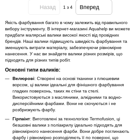
Назад
Вперед
1
з 4
Якість фарбування багато в чому залежить від правильного
вибору інструменту. В інтернет-магазині Aquahelp ви можете
придбати малярські валики високої якості від провідних
брендів. Наші валики підвищують швидкість фарбування та
зменшують витрати матеріалу, забезпечуючи рівномірне
нанесення. У нас ви знайдете валики різних розмірів, що
підходять для різних типів робіт.
Основні типи валиків:
Велюрові
: Створені на основі тканини з плюшевим
ворсом, ці валики ідеальні для фінішного фарбування
гладких поверхонь, таких як стіни та стелі.
Використовуються з масляними, алкідними та водно-
дисперсійними фарбами. Вони не скочуються і не
розбризкують фарбу.
Гірпаінт
: Виготовлені за технологією Termofusion, ці
безшовні валики з поліакрилу ідеально підходять для
рівномірного нанесення фарби. Вони добре поглинають
фарбу і рівномірно розподіляють її по поверхні, що