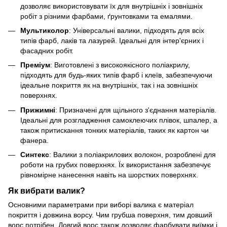
дозволяє використовувати їх для внутрішніх і зовнішніх
робіт з різними фарбами, ґрунтовками та емалями.
Мультиколор
: Універсальні валики, підходять для всіх
типів фарб, лаків та лазурей. Ідеальні для інтер'єрних і
фасадних робіт.
Преміум
: Виготовлені з високоякісного поліакрилу,
підходять для будь-яких типів фарб і клеїв, забезпечуючи
ідеальне покриття як на внутрішніх, так і на зовнішніх
поверхнях.
Прижимні
: Призначені для щільного з'єднання матеріалів.
Ідеальні для розгладження самоклеючих плівок, шпалер, а
також притискання тонких матеріалів, таких як картон чи
фанера.
Синтекс
: Валики з поліакрилових волокон, розроблені для
роботи на грубих поверхнях. Їх використання забезпечує
рівномірне нанесення навіть на шорстких поверхнях.
Як вибрати валик?
Основними параметрами при виборі валика є матеріал
покриття і довжина ворсу. Чим грубша поверхня, тим довший
ворс потрібен. Довгий ворс також дозволяє фарбувати виїмки і