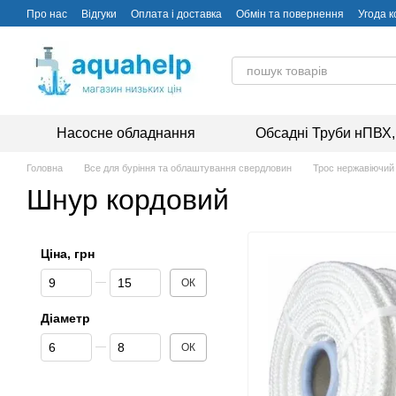
Перейти до основного контенту
Про нас
Відгуки
Оплата і доставка
Обмін та повернення
Угода 
Насосне обладнання
Обсадні Труби нПВХ,
Головна
Все для буріння та облаштування свердловин
Трос нержавіючий
Шнур кордовий
Ціна, грн
Від Ціна, грн
До Ціна, грн
ОК
Діаметр
Від Діаметр
До Діаметр
ОК