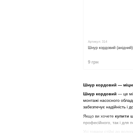
Артикул: 314
Шнур кордовий (анідний
9 грн
Шнур кордовий — міцни
Шнур кордовий
— це мі
монтажі насосного обладна
забезпечує надійність і д
Якщо ви хочете
купити ш
професійного, так і для п
Усі товари стійкі до воло