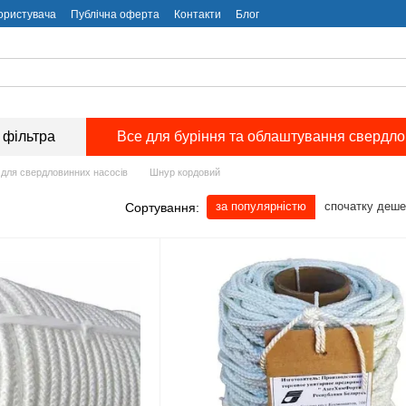
користувача
Публічна оферта
Контакти
Блог
 фільтра
Все для буріння та облаштування свердл
 для свердловинних насосів
Шнур кордовий
за популярністю
спочатку деш
Сортування: