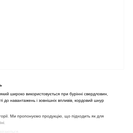
ь
 який широко використовується при бурінні свердловин,
сті до навантажень і зовнішніх впливів, кордовий шнур
горії. Ми пропонуємо продукцію, що підходить як для
ні.
рігаються.