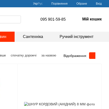
Порівняння
Укр
Рус
Обране
Вхід
Мій кошик
095 901-59-85
овин
Сантехніка
Ручний інструмент
евше
спочатку дорожчі
за назвою
Відображення: