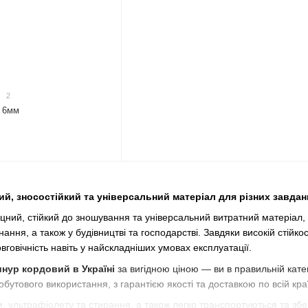
2
) 6мм
й, зносостійкий та універсальний матеріал для різних завдан
цний, стійкий до зношування та універсальний витратний матеріал,
ння, а також у будівництві та господарстві. Завдяки високій стійко
овговічність навіть у найскладніших умовах експлуатації.
нур кордовий в Україні
за вигідною ціною — ви в правильній кате
обутового використання, з гарантією якості та доставкою по всій краї
ги, ультрафіолету та стирання, а також легко транспортуються та збе