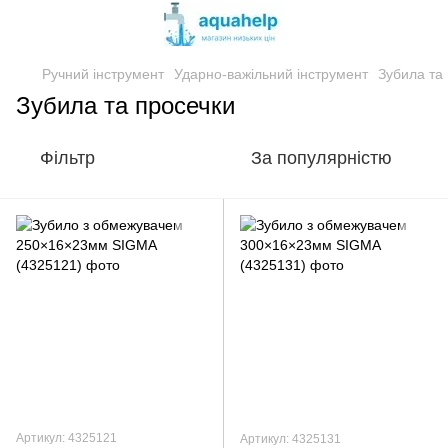
Ручний інструмент
Ударно-важільний інструмент
Зубила та
Зубила та просечки
Фільтр
За популярністю
Артикул: 4325121
Артикул: 4325131