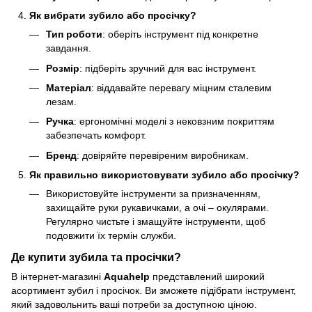
Як вибрати зубило або просічку?
Тип роботи
: оберіть інструмент під конкретне
завдання.
Розмір
: підберіть зручний для вас інструмент.
Матеріал
: віддавайте перевагу міцним сталевим
лезам.
Ручка
: ергономічні моделі з нековзним покриттям
забезпечать комфорт.
Бренд
: довіряйте перевіреним виробникам.
Як правильно використовувати зубило або просічку?
Використовуйте інструменти за призначенням,
захищайте руки рукавичками, а очі – окулярами.
Регулярно чистьте і змащуйте інструменти, щоб
подовжити їх термін служби.
Де купити зубила та просічки?
В інтернет-магазині
Aquahelp
представлений широкий
асортимент зубил і просічок. Ви зможете підібрати інструмент,
який задовольнить ваші потреби за доступною ціною.