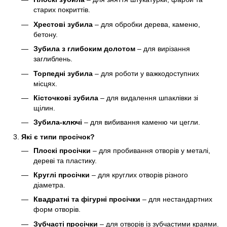
старих покриттів.
Хрестові зубила
– для обробки дерева, каменю,
бетону.
Зубила з глибоким долотом
– для вирізання
заглиблень.
Торпедні зубила
– для роботи у важкодоступних
місцях.
Кісточкові зубила
– для видалення шпаклівки зі
щілин.
Зубила-ключі
– для вибивання каменю чи цегли.
Які є типи просічок?
Плоскі просічки
– для пробивання отворів у металі,
дереві та пластику.
Круглі просічки
– для круглих отворів різного
діаметра.
Квадратні та фігурні просічки
– для нестандартних
форм отворів.
Зубчасті просічки
– для отворів із зубчастими краями.