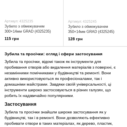
Артикул: 4325235
Артикул: 4325245
Зубило з обмежувачем
Зубило з обмежувачем
300×14мм GRAD (4325235)
350×14мм GRAD (4325245)
115 грн
128 грн
Зубила та просічки: огляд і сфери застосування
Зубила та просічки, відомі також як інструменти для
пробивання отворів або видалення матеріалів з поверхні, є
незамінними помічниками у будівництві та ремонті. Вони
активно використовуються як професіоналами, так і
домашніми майстрами. Завдяки своїй універсальності, ці
інструменти широко застосовуються в різних галузях, що
робить їх надзвичайно популярними.
Застосування
Зубила та просічки знайшли широке застосування як у
будівництві, так і в ремонті. Вони дозволяють ефективно
пробивати отвори в таких матеріалах, як дерево, пластик,