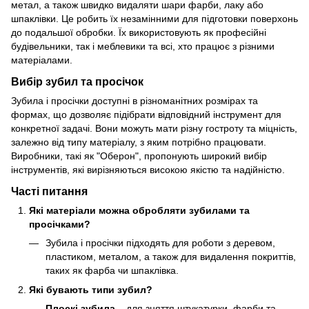
метал, а також швидко видаляти шари фарби, лаку або
шпаклівки. Це робить їх незамінними для підготовки поверхонь
до подальшої обробки. Їх використовують як професійні
будівельники, так і меблевики та всі, хто працює з різними
матеріалами.
Вибір зубил та просічок
Зубила і просічки доступні в різноманітних розмірах та
формах, що дозволяє підібрати відповідний інструмент для
конкретної задачі. Вони можуть мати різну гостроту та міцність,
залежно від типу матеріалу, з яким потрібно працювати.
Виробники, такі як "Оберон", пропонують широкий вибір
інструментів, які вирізняються високою якістю та надійністю.
Часті питання
Які матеріали можна обробляти зубилами та
просічками?
Зубила і просічки підходять для роботи з деревом,
пластиком, металом, а також для видалення покриттів,
таких як фарба чи шпаклівка.
Які бувають типи зубил?
Плоскі зубила
– для зняття штукатурки, фарби та