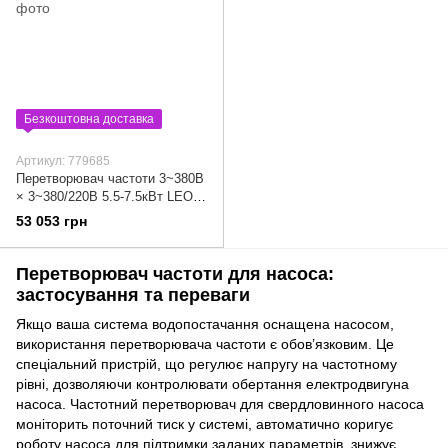
Безкоштовна доставка
Артикул: 779685
Перетворювач частоти 3~380В
× 3~380/220В 5.5-7.5кВт LEO
3.0 (779685)
53 053 грн
Перетворювач частоти для насоса:
застосування та переваги
Якщо ваша система водопостачання оснащена насосом,
використання перетворювача частоти є обов’язковим. Це
спеціальний пристрій, що регулює напругу на частотному
рівні, дозволяючи контролювати обертання електродвигуна
насоса. Частотний перетворювач для свердловинного насоса
моніторить поточний тиск у системі, автоматично коригує
роботу насоса для підтримки заданих параметрів, знижує