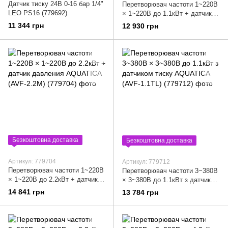
Датчик тиску 24В 0-16 бар 1/4"
Перетворювач частоти 1~220В
LEO PS16 (779692)
× 1~220В до 1.1кВт + датчик
тиску AQUATICA (AVF-1.1M)
11 344 грн
12 930 грн
(779702)
Безкоштовна доставка
Безкоштовна доставка
Артикул: 779704
Артикул: 779712
Перетворювач частоти 1~220В
Перетворювач частоти 3~380В
× 1~220В до 2.2кВт + датчик
× 3~380В до 1.1кВт з датчиком
давления AQUATICA (AVF-
тиску AQUATICA (AVF-1.1ТL)
14 841 грн
13 784 грн
2.2M) (779704)
(779712)