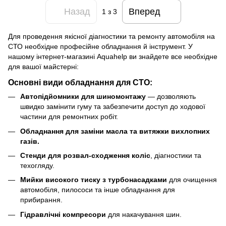
Назад
Вперед
1
з 3
Для проведення якісної діагностики та ремонту автомобіля на
СТО необхідне професійне обладнання й інструмент. У
нашому інтернет-магазині Aquahelp ви знайдете все необхідне
для вашої майстерні:
Основні види обладнання для СТО:
Автопідйомники для шиномонтажу
— дозволяють
швидко замінити гуму та забезпечити доступ до ходової
частини для ремонтних робіт.
Обладнання для заміни масла та витяжки вихлопних
газів.
Стенди для розвал-сходження коліс
, діагностики та
техогляду.
Мийки високого тиску з турбонасадками
для очищення
автомобіля, пилососи та інше обладнання для
прибирання.
Гідравлічні компресори
для накачування шин.