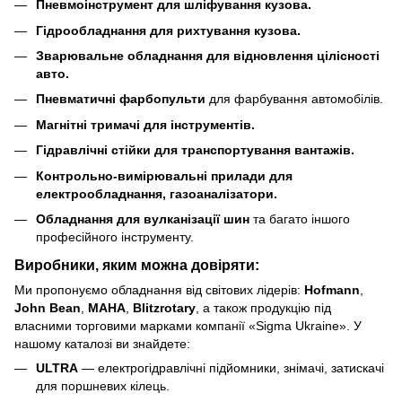
Пневмоінструмент для шліфування кузова.
Гідрообладнання для рихтування кузова.
Зварювальне обладнання для відновлення цілісності
авто.
Пневматичні фарбопульти
для фарбування автомобілів.
Магнітні тримачі для інструментів.
Гідравлічні стійки для транспортування вантажів.
Контрольно-вимірювальні прилади для
електрообладнання, газоаналізатори.
Обладнання для вулканізації шин
та багато іншого
професійного інструменту.
Виробники, яким можна довіряти:
Ми пропонуємо обладнання від світових лідерів:
Hofmann
,
John Bean
,
MAHA
,
Blitzrotary
, а також продукцію під
власними торговими марками компанії «Sigma Ukraine». У
нашому каталозі ви знайдете:
ULTRA
— електрогідравлічні підйомники, знімачі, затискачі
для поршневих кілець.