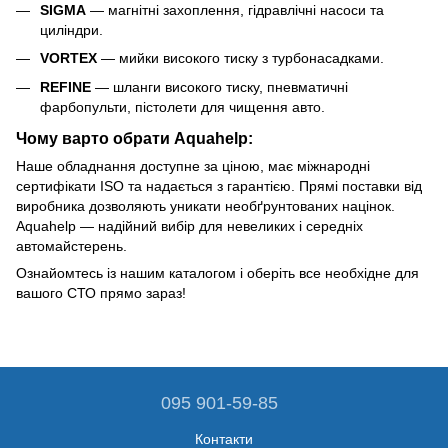
SIGMA
— магнітні захоплення, гідравлічні насоси та
циліндри.
VORTEX
— мийки високого тиску з турбонасадками.
REFINE
— шланги високого тиску, пневматичні
фарбопульти, пістолети для чищення авто.
Чому варто обрати Aquahelp:
Наше обладнання доступне за ціною, має міжнародні
сертифікати ISO та надається з гарантією. Прямі поставки від
виробника дозволяють уникати необґрунтованих націнок.
Aquahelp — надійний вибір для невеликих і середніх
автомайстерень.
Ознайомтесь із нашим каталогом і оберіть все необхідне для
вашого СТО прямо зараз!
095 901-59-85
Контакти