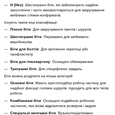
H (Hex)
: Шестигранні біти, які забезпечують надійне
захоплення і часто використовуються для закручування
меблевих стяжок-конфірматів.
Існують також інші класифікації:
Плоскі біти
: Для закручування гвинтів і шурупів.
Шестигранні біти
: Переважно для меблевого
виробництва.
Біти для болтів
: Для кріплення черепиці або
профнастилу.
Біти для гіпсокартону
: Оснащені обмежувачем.
Тригранні біти
: Для специфічних завдань.
Біти можна розділити на кілька категорій:
Основні біти
: Мають хрестоподібну робочу частину для
надійної фіксації головок шурупів, підходять для всіх типів
роботи.
Комбіновані біти
: Оснащені подвійною робочою
частиною, яка може відрізнятися розміром і видом.
Спеціальні монтажні біти
: Вузькоспеціалізовані