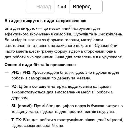
Назад
Вперед
1
з 4
Біти для викруток: види та призначення
Біти для викруток — це незамінний інструмент для
ефективного вкручування саморізів, шурупів та інших кріплень.
Вони відрізняються за формою головки, матеріалом
виготовлення та наявністю захисного покриття. Сучасні біти
часто мають шестигранну форму з двома сторонами: одна
для роботи з кріпленнями, інша для вставлення в шуруповерт.
Основні види біт та їх призначення
PH1 і PH2
: Хрестоподібні біти, які ідеально підходять для
роботи з саморізами по дереву та металу.
PZ
: Ці біти оснащені чотирма додатковими шліцами і
використовуються для виготовлення меблів і роботи з
деревом.
SL (прямі)
: Прямі біти, де цифра поруч із буквою вказує на
товщину жала, підходять для простих гвинтів і шурупів.
T, TX
: Біти для роботи з конструкціями підвищеної міцності,
відомі своєю зносостійкістю.