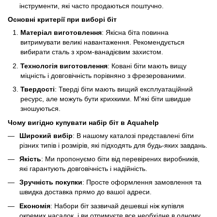
інструменти, які часто продаються поштучно.
Основні критерії при виборі біт
Матеріал виготовлення
: Якісна біта повинна
витримувати великі навантаження. Рекомендується
вибирати сталь з хром-ванадієвим захистом.
Технологія виготовлення
: Ковані біти мають вищу
міцність і довговічність порівняно з фрезерованими.
Твердості
: Тверді біти мають вищий експлуатаційний
ресурс, але можуть бути крихкими. М'які біти швидше
зношуються.
Чому вигідно купувати набір біт в Aquahelp
Широкий вибір
: В нашому каталозі представлені біти
різних типів і розмірів, які підходять для будь-яких завдань.
Якість
: Ми пропонуємо біти від перевірених виробників,
які гарантують довговічність і надійність.
Зручність покупки
: Просте оформлення замовлення та
швидка доставка прямо до вашої адреси.
Економія
: Набори біт зазвичай дешевші ніж купівля
окремих насадок, і ви отримуєте все необхідне в одному