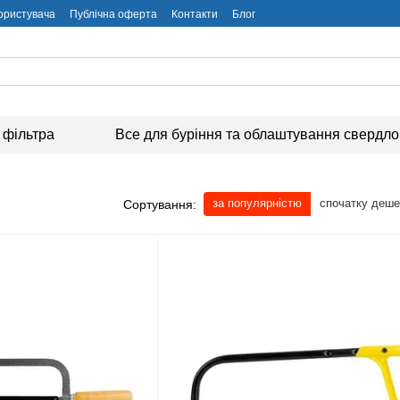
користувача
Публічна оферта
Контакти
Блог
 фільтра
Все для буріння та облаштування свердл
за популярністю
спочатку деш
Сортування: