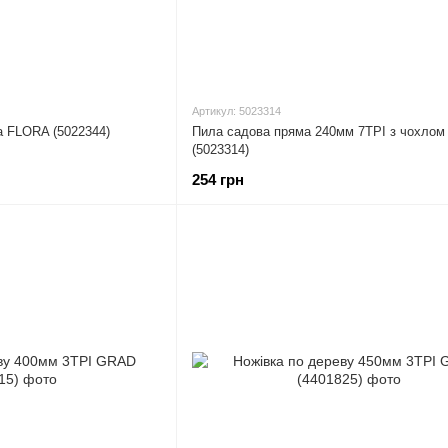
Артикул: 5023314
а FLORA (5022344)
Пила садова пряма 240мм 7TPI з чохло
(5023314)
254 грн