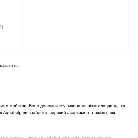
1)
казати всі
ого майстра. Вона допомагає у виконанні різних завдань, від
і Aquahelp ви знайдете широкий асортимент ножівок, які
ових завдань, таких як обрізка гілок або розпилювання