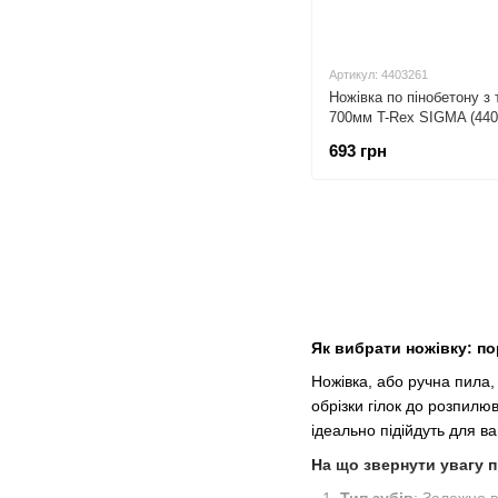
Артикул: 4403261
Ножівка по пінобетону 
700мм T-Rex SIGMA (440
693 грн
Як вибрати ножівку: п
Ножівка, або ручна пила,
обрізки гілок до розпилю
ідеально підійдуть для в
На що звернути увагу 
Тип зубів
: Залежно в