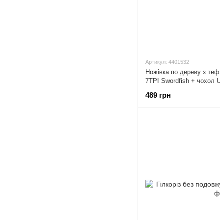
Артикул: 4401532
Ножівка по дереву з те
7TPI Swordfish + чохол 
489 грн