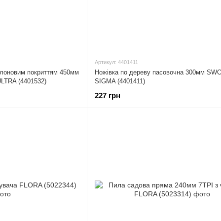
Артикул: 4401411
флоновим покриттям 450мм
Ножівка по дереву пасовочна 300мм S
ULTRA (4401532)
SIGMA (4401411)
227 грн