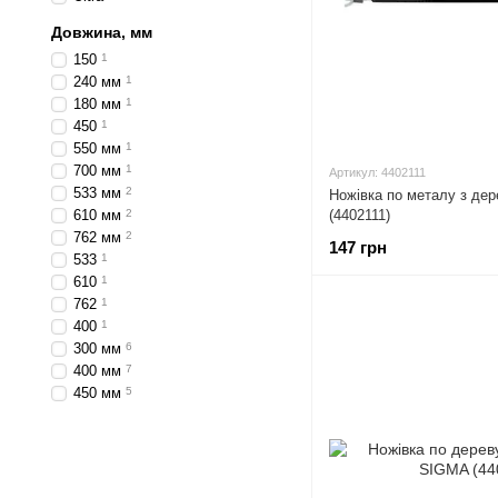
Довжина, мм
150
1
240 мм
1
180 мм
1
450
1
550 мм
1
700 мм
1
Артикул: 4402111
533 мм
2
Ножівка по металу з де
610 мм
2
(4402111)
762 мм
2
147 грн
533
1
610
1
762
1
400
1
300 мм
6
400 мм
7
450 мм
5