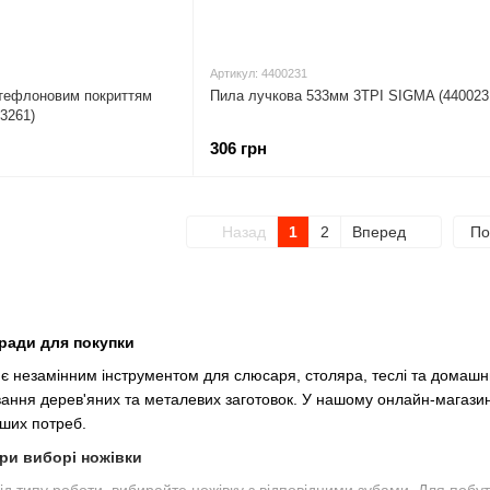
Артикул: 4400231
з тефлоновим покриттям
Пила лучкова 533мм 3TPI SIGMA (440023
3261)
306 грн
Назад
1
2
Вперед
По
оради для покупки
 є незамінним інструментом для слюсаря, столяра, теслі та домашнь
вання дерев'яних та металевих заготовок. У нашому онлайн-магазин
аших потреб.
при виборі ножівки
ід типу роботи, вибирайте ножівку з відповідними зубами. Для побут