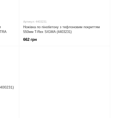
Артикул: 4403231
м
Ножівка по пінобетону з тефлоновим покриттям
LTRA
550мм T-Rex SIGMA (4403231)
662 грн