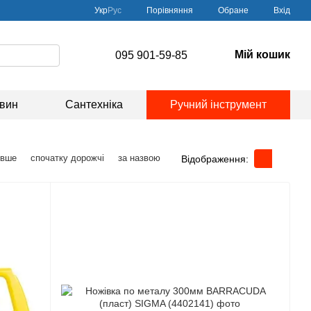
Порівняння
Укр
Рус
Обране
Вхід
Мій кошик
095 901-59-85
овин
Сантехніка
Ручний інструмент
евше
спочатку дорожчі
за назвою
Відображення: