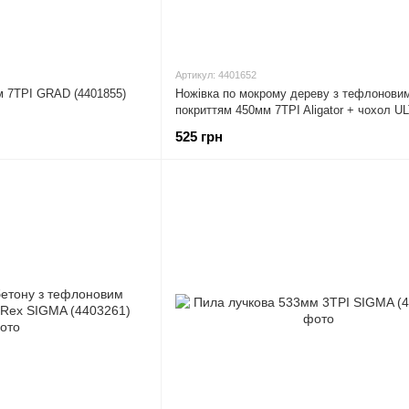
Артикул: 4401652
м 7TPI GRAD (4401855)
Ножівка по мокрому дереву з тефлонови
покриттям 450мм 7TPI Aligator + чохол U
(4401652)
525 грн