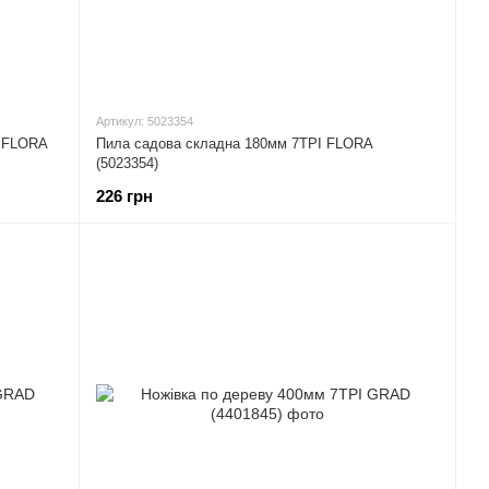
Артикул: 5023354
м FLORA
Пила садова складна 180мм 7TPI FLORA
(5023354)
226 грн