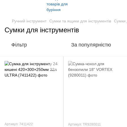
Ручний інструмент
Сумки та ящики для інструментів
Сумки 
Сумки для інструментів
Фільтр
За популярністю
Артикул: 7411422
Артикул: TR9280011