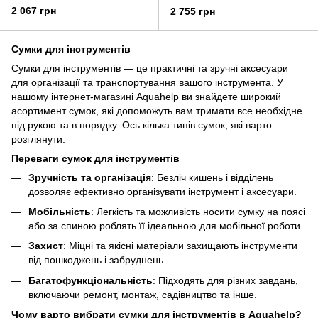
470×260×300мм 37л ULTRA
370×300×360мм 40л ULTRA
2 067 грн
2 755 грн
(7411122)
(7411132)
Сумки для інструментів
Сумки для інструментів — це практичні та зручні аксесуари
для організації та транспортування вашого інструмента. У
нашому інтернет-магазині Aquahelp ви знайдете широкий
асортимент сумок, які допоможуть вам тримати все необхідне
під рукою та в порядку. Ось кілька типів сумок, які варто
розглянути:
Переваги сумок для інструментів
Зручність та організація
: Безліч кишень і відділень
дозволяє ефективно організувати інструмент і аксесуари.
Мобільність
: Легкість та можливість носити сумку на поясі
або за спиною роблять її ідеальною для мобільної роботи.
Захист
: Міцні та якісні матеріали захищають інструменти
від пошкоджень і забруднень.
Багатофункціональність
: Підходять для різних завдань,
включаючи ремонт, монтаж, садівництво та інше.
Чому варто вибрати сумки для інструментів в Aquahelp?