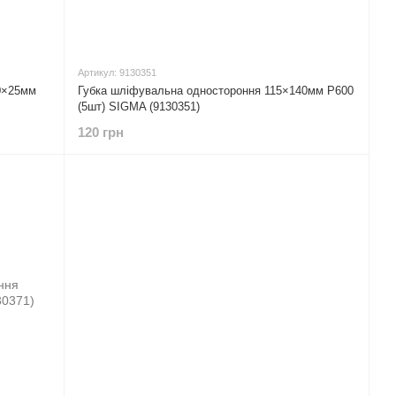
Артикул: 9130351
0×25мм
Губка шліфувальна одностороння 115×140мм P600
(5шт) SIGMA (9130351)
120 грн