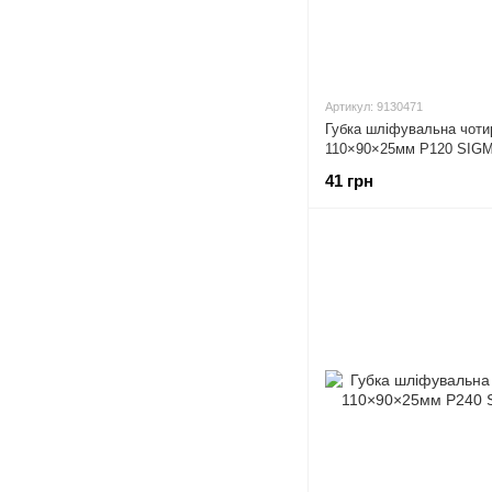
Артикул: 9130471
Губка шліфувальна чоти
110×90×25мм P120 SIGM
41 грн