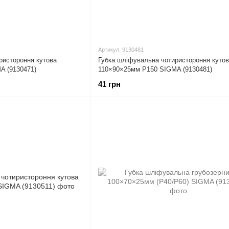
Артикул: 9130481
ристороння кутова
Губка шліфувальна чотиристороння куто
A (9130471)
110×90×25мм P150 SIGMA (9130481)
41 грн