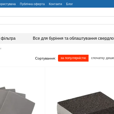
користувача
Публічна оферта
Контакти
Блог
 фільтра
Все для буріння та облаштування свердл
и
за популярністю
спочатку деш
Сортування: