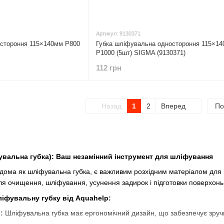
Артикул: 9130371
остороння 115×140мм P800
Губка шліфувальна одностороння 115×1
P1000 (5шт) SIGMA (9130371)
112 грн
Назад
1
2
Вперед
По
увальна губка): Ваш незамінний інструмент для шліфування
ідома як шліфувальна губка, є важливим розхідним матеріалом для 
ля очищення, шліфування, усунення задирок і підготовки поверхон
іфувальну губку від Aquahelp:
:
Шліфувальна губка має ергономічний дизайн, що забезпечує зруч