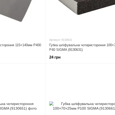
Артикул: 9130631
остороння 115×140мм P400
Губка шліфувальна чотиристороння 100
P40 SIGMA (9130631)
24 грн