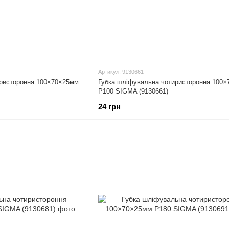
Артикул: 9130661
иристороння 100×70×25мм
Губка шліфувальна чотиристороння 100
P100 SIGMA (9130661)
24 грн