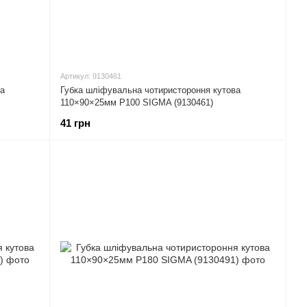
Артикул: 9130461
ва
Губка шліфувальна чотиристороння кутова
110×90×25мм P100 SIGMA (9130461)
41 грн