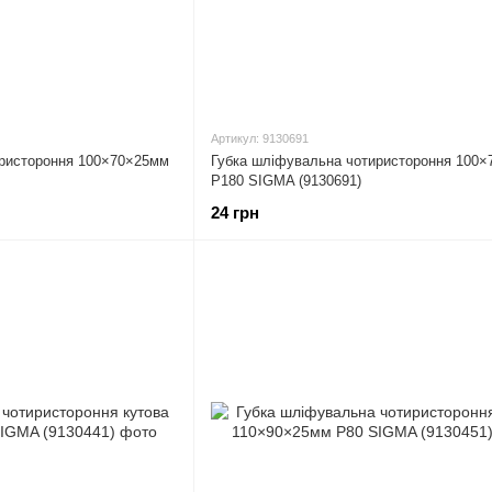
Артикул: 9130691
иристороння 100×70×25мм
Губка шліфувальна чотиристороння 100
P180 SIGMA (9130691)
24 грн