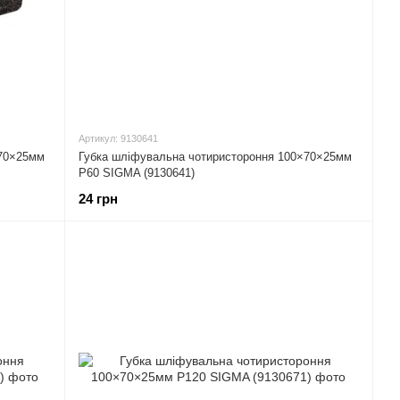
Артикул: 9130641
×70×25мм
Губка шліфувальна чотиристороння 100×70×25мм
P60 SIGMA (9130641)
24 грн