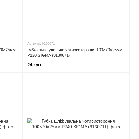
Артикул: 9130671
×70×25мм
Губка шліфувальна чотиристороння 100×70×25мм
P120 SIGMA (9130671)
24 грн