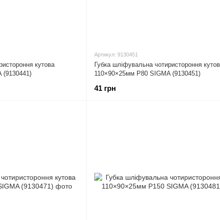
Артикул: 9130451
ристороння кутова
Губка шліфувальна чотиристороння куто
 (9130441)
110×90×25мм P80 SIGMA (9130451)
41 грн