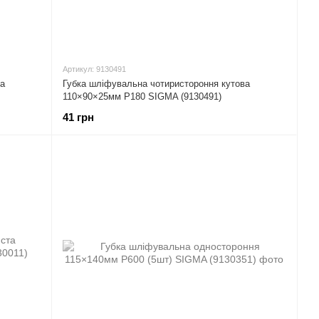
Артикул: 9130491
ва
Губка шліфувальна чотиристороння кутова
110×90×25мм P180 SIGMA (9130491)
41 грн