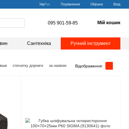
Порівняння
Укр
Рус
Обране
Вхід
Мій кошик
095 901-59-85
овин
Сантехніка
Ручний інструмент
евше
спочатку дорожчі
за назвою
Відображення: