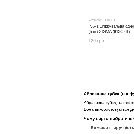
Артикул: 9130361
Губка шліфувальна одн
(5шт) SIGMA (9130361)
120 грн
Абразивна губка (шліф
Абразивна губка, також в
Вона використовується д
Чому варто вибрати шл
Комфорт і зручність