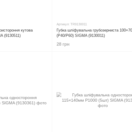
Артикул: TR9130011
ристороння кутова
Губка шліфувальна грубозерниста 100×7
A (9130511)
(Р40/Р60) SIGMA (9130011)
28 грн