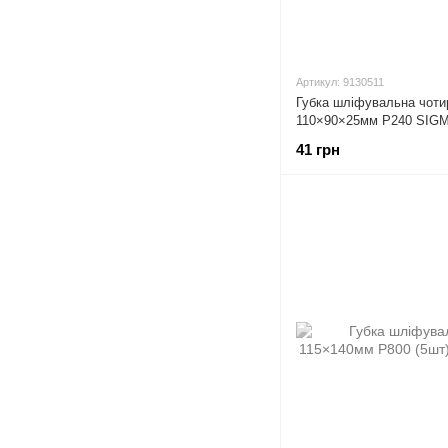
Артикул: 9130511
Губка шліфувальна чоти
110×90×25мм P240 SIGM
41 грн