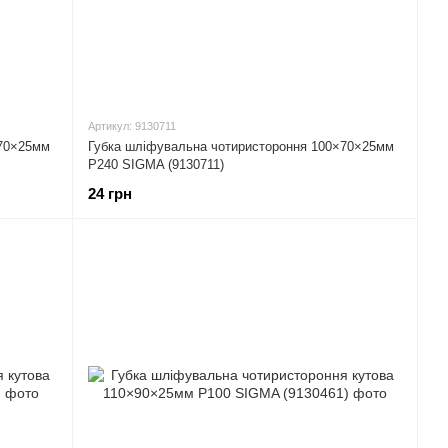
Артикул: 9130711
×70×25мм
Губка шліфувальна чотиристороння 100×70×25мм
P240 SIGMA (9130711)
24 грн