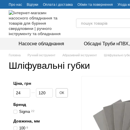
Перейти до основного контенту
Про нас
Відгуки
Оплата і доставка
Обмін та повернення
Угода 
Насосне обладнання
Обсадні Труби нПВХ,
Головна
Ручний інструмент
Абразивний інструмент
Шліфувальні губк
Шліфувальні губки
Ціна, грн
Від Ціна, грн
До Ціна, грн
ОК
Бренд
Sigma
22
Довжина, мм
100
9