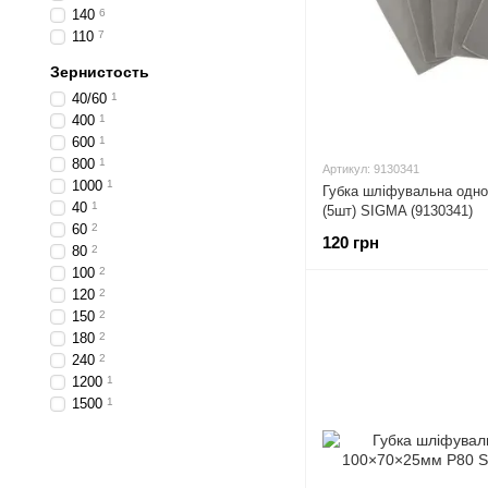
140
6
110
7
Зернистость
40/60
1
400
1
600
1
800
1
Артикул: 9130341
1000
1
Губка шліфувальна одн
40
1
(5шт) SIGMA (9130341)
60
2
120 грн
80
2
100
2
120
2
150
2
180
2
240
2
1200
1
1500
1