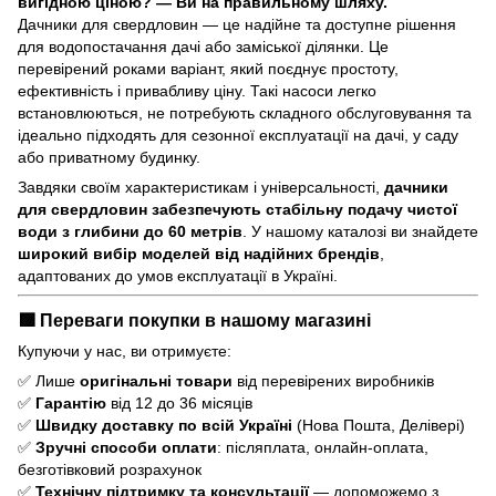
вигідною ціною? — Ви на правильному шляху.
Дачники для свердловин — це надійне та доступне рішення
для водопостачання дачі або заміської ділянки. Це
перевірений роками варіант, який поєднує простоту,
ефективність і привабливу ціну. Такі насоси легко
встановлюються, не потребують складного обслуговування та
ідеально підходять для сезонної експлуатації на дачі, у саду
або приватному будинку.
Завдяки своїм характеристикам і універсальності,
дачники
для свердловин забезпечують стабільну подачу чистої
води з глибини до 60 метрів
. У нашому каталозі ви знайдете
широкий вибір моделей від надійних брендів
,
адаптованих до умов експлуатації в Україні.
🟩 Переваги покупки в нашому магазині
Купуючи у нас, ви отримуєте:
✅ Лише
оригінальні товари
від перевірених виробників
✅
Гарантію
від 12 до 36 місяців
✅
Швидку доставку по всій Україні
(Нова Пошта, Делівері)
✅
Зручні способи оплати
: післяплата, онлайн-оплата,
безготівковий розрахунок
✅
Технічну підтримку та консультації
— допоможемо з