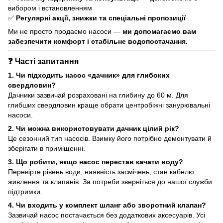
вибором і встановленням
✅
Регулярні акції, знижки та спеціальні пропозиції
Ми не просто продаємо насоси —
ми допомагаємо вам
забезпечити комфорт і стабільне водопостачання.
❓ Часті запитання
1. Чи підходить насос «дачник» для глибоких
свердловин?
Дачники зазвичай розраховані на глибину до 60 м. Для
глибших свердловин краще обрати центробіжні занурювальні
насоси.
2. Чи можна використовувати дачник цілий рік?
Це сезонний тип насосів. Взимку його потрібно демонтувати й
зберігати в приміщенні.
3. Що робити, якщо насос перестав качати воду?
Перевірте рівень води, наявність засмічень, стан кабелю
живлення та клапанів. За потреби зверніться до нашої служби
підтримки.
4. Чи входить у комплект шланг або зворотний клапан?
Зазвичай насос постачається без додаткових аксесуарів. Усі