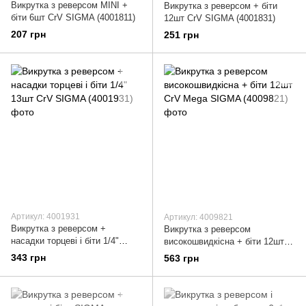
Викрутка з реверсом MINI +
Викрутка з реверсом + біти
біти 6шт CrV SIGMA (4001811)
12шт CrV SIGMA (4001831)
207 грн
251 грн
Артикул: 4001931
Артикул: 4009821
Викрутка з реверсом +
Викрутка з реверсом
насадки торцеві і біти 1/4"
високошвидкісна + біти 12шт
13шт CrV SIGMA (4001931)
CrV Mega SIGMA (4009821)
343 грн
563 грн