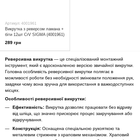
Артикул: 4001961
Викрутка з реверсом ламана +
біти 12шт CrV SIGMA (4001961)
289 грн
Реверсивна викрутка
— це спеціалізований монтажний
інструмент, який є вдосконаленою версією звичайної викрутки.
Головна особливість реверсивної викрутки полягає в
можливості роботи без необхідності змінювати положення рук,
завдяки чому вона зручна для використання в важкодоступних
місцях.
Особливості реверсивної викрутки:
Ефективність:
Викрутка дозволяє працювати без відриву
від шліца, що значно прискорює процес закручування або
відкручування.
Конструкція:
Оснащена спеціальною рукояткою та
металевим стрижнем з храповим механізмом. Храповий