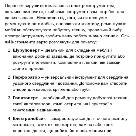
Перш ніж вирушити в магазин за електроінструментом,
важливо визначити, який саме інструмент вам потрібен для
ваших завдань. Незалежно від того, чи ви плануєте
ремонтувати автомобіль, оновлювати квартиру, ремонтувати
меблі чи обслуговувати побутову техніку, правильний вибір
електроінструменту зробить вашу роботу значно легшою. Ось
які інструменти варто розглянути для початку:
Шуруповерт
– ідеальний для складання меблів і
виконання дрібних завдань, де потрібно прикрутити або
розкрутити елементи. Компактний і легкий, він завжди
стане в пригоді.
Перфоратор
– універсальний інструмент для свердління,
ударного свердління і довбання. Допоможе вам створити
отвори для кабелів, кріплень або труб.
Гвинтоверт
– необхідний для ремонту побутової техніки,
такої як телевізори, комп'ютери та інші пристрої з
гвинтовими з'єднаннями.
Електролобзик
– використовується для точного розпилу
матеріалів, таких як гіпсокартон, ламінат або тонкі
дерев'яні дошки, що робить його незамінним при