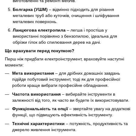
виготовленні та ремонті меблів.
Болгарка (УШМ)
– відмінно підходить для різання
металевих труб або куточків, очищення і шліфування
металевих поверхонь.
Ланцюгова електропила
– легша і простіша у
використанні порівняно з бензопилою, ідеальна для
обрізки гілок або спилювання дерев на дачі.
Що врахувати перед покупкою?
Перш ніж придбати електроінструмент, враховуйте наступні
моменти:
Мета використання
– для дрібних домашніх завдань
підійде побутовий інструмент, тоді як для професійної
роботи краще вибрати професійне обладнання.
Частота використання
– вибирайте інструменти в
залежності від того, як часто ви будете їх використовувати.
Функціональність та опції
– звертайте увагу на додаткові
функції, що підвищують ефективність інструменту.
Технічні характеристики
– потужність, продуктивність та
джерело живлення інструмента.