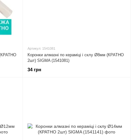
Артикул: 1541081
 (КРАТНО
Коронки алмазні по кераміці і склу Ø8мм (КРАТНО
2шт) SIGMA (1541081)
34 грн