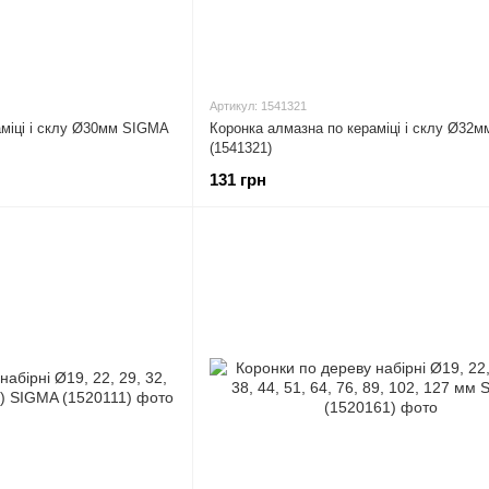
Артикул: 1541321
аміці і склу Ø30мм SIGMA
Коронка алмазна по кераміці і склу Ø32
(1541321)
131 грн