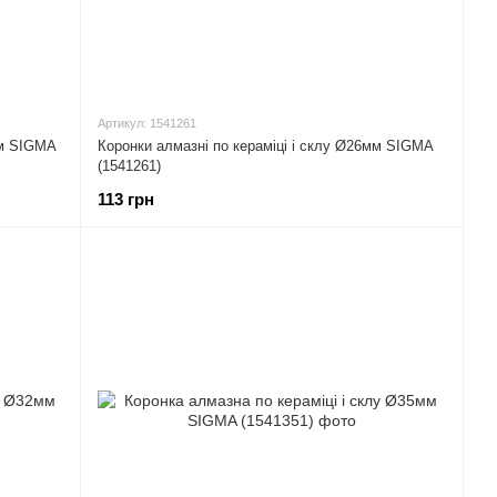
Артикул: 1541261
мм SIGMA
Коронки алмазні по кераміці і склу Ø26мм SIGMA
(1541261)
113 грн