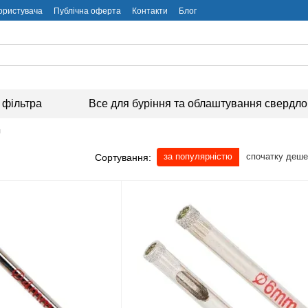
користувача
Публічна оферта
Контакти
Блог
 фільтра
Все для буріння та облаштування свердл
и
за популярністю
спочатку деш
Сортування: