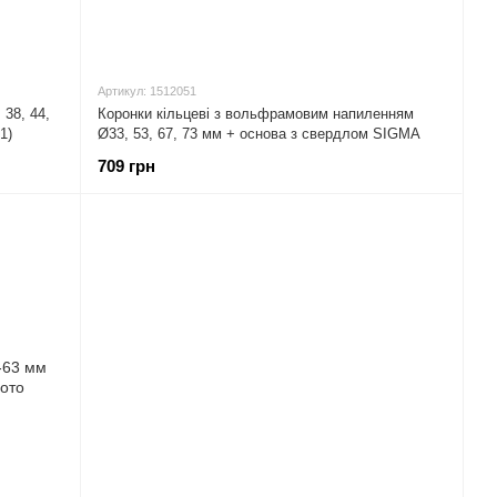
Артикул: 1512051
 38, 44,
Коронки кільцеві з вольфрамовим напиленням
1)
Ø33, 53, 67, 73 мм + основа з свердлом SIGMA
(1512051)
709 грн