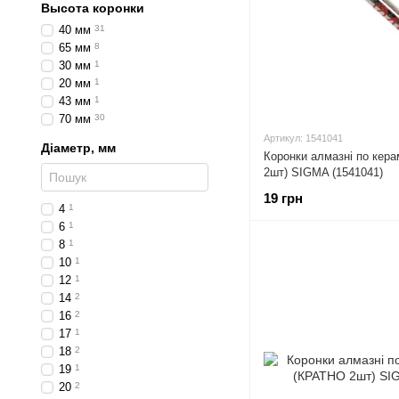
Высота коронки
40 мм
31
65 мм
8
30 мм
1
20 мм
1
43 мм
1
70 мм
30
Артикул: 1541041
Діаметр, мм
Коронки алмазні по кера
2шт) SIGMA (1541041)
19 грн
4
1
6
1
8
1
10
1
12
1
14
2
16
2
17
1
18
2
19
1
20
2