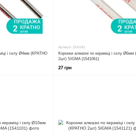
Артикул: 1541061
міці і склу Ø4мм (КРАТНО
Коронки алмазні по кераміці і склу Ø6мм
2шт) SIGMA (1541061)
27 грн