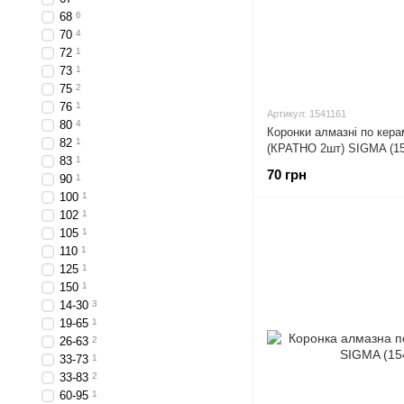
68
6
70
4
72
1
73
1
75
2
76
1
Артикул: 1541161
80
4
Коронки алмазні по кера
82
1
(КРАТНО 2шт) SIGMA (15
83
1
70 грн
90
1
100
1
102
1
105
1
110
1
125
1
150
1
14-30
3
19-65
1
26-63
2
33-73
1
33-83
2
60-95
1