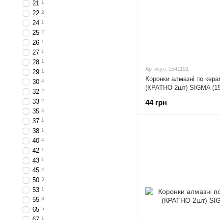
21
1
22
2
24
1
25
2
26
1
27
1
28
1
Артикул: 1541101
29
1
Коронки алмазні по кера
30
4
(КРАТНО 2шт) SIGMA (15
32
2
33
2
44 грн
35
4
37
1
38
1
40
4
42
1
43
1
45
4
50
3
53
1
55
3
65
5
67
1