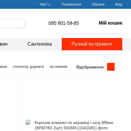
Порівняння
Укр
Рус
Обране
Вхід
Мій кошик
095 901-59-85
овин
Сантехніка
Ручний інструмент
евше
спочатку дорожчі
за назвою
Відображення: