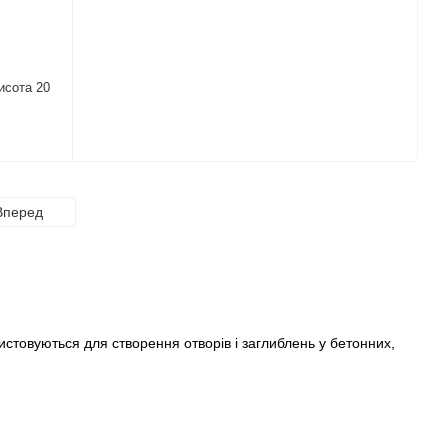
исота 20
Вперед
ристовуються для створення отворів і заглиблень у бетонних,