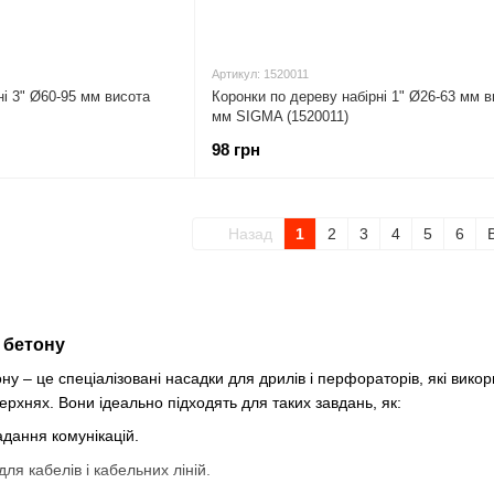
Артикул: 1520011
ні 3" Ø60-95 мм висота
Коронки по дереву набірні 1" Ø26-63 мм в
мм SIGMA (1520011)
98 грн
Назад
1
2
3
4
5
6
 бетону
ну – це спеціалізовані насадки для дрилів і перфораторів, які вико
ерхнях. Вони ідеально підходять для таких завдань, як:
дання комунікацій.
ля кабелів і кабельних ліній.