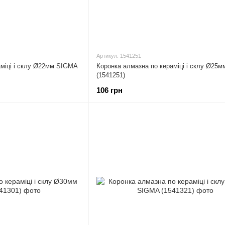
Артикул: 1541251
аміці і склу Ø22мм SIGMA
Коронка алмазна по кераміці і склу Ø25
(1541251)
106 грн