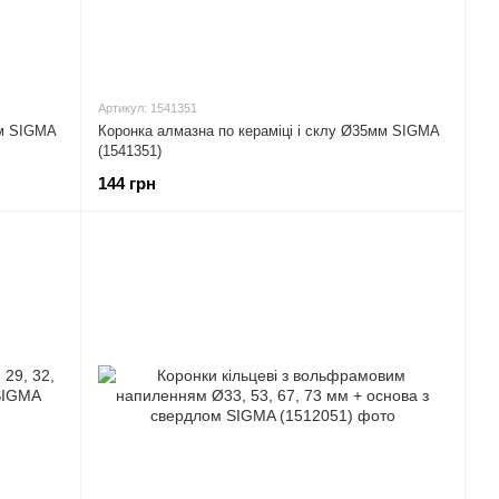
Артикул: 1541351
мм SIGMA
Коронка алмазна по кераміці і склу Ø35мм SIGMA
(1541351)
144 грн