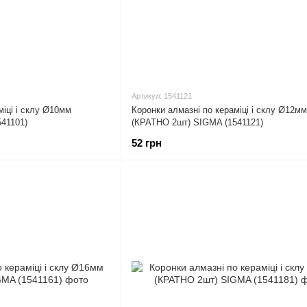
Артикул: 1541121
міці і склу Ø10мм
Коронки алмазні по кераміці і склу Ø12мм
41101)
(КРАТНО 2шт) SIGMA (1541121)
52 грн