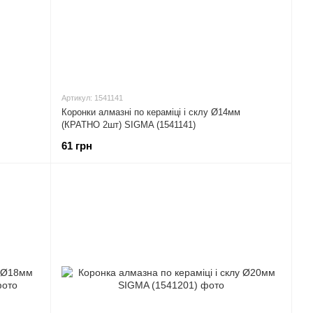
Артикул: 1541141
Коронки алмазні по кераміці і склу Ø14мм
(КРАТНО 2шт) SIGMA (1541141)
61 грн