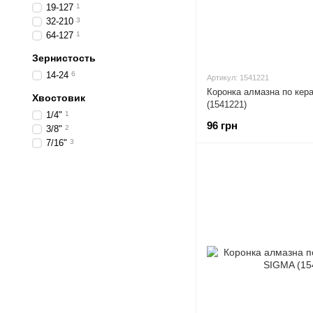
19-127
1
32-210
3
64-127
1
Зернистость
14-24
6
Артикул: 1541221
Коронка алмазна по кер
Хвостовик
(1541221)
1/4"
1
96 грн
3/8"
2
7/16"
3