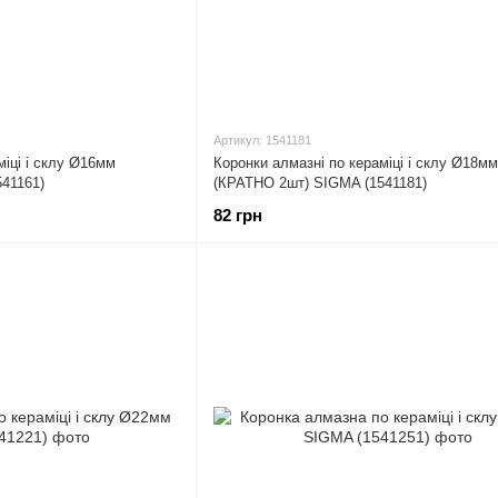
Артикул: 1541181
міці і склу Ø16мм
Коронки алмазні по кераміці і склу Ø18мм
41161)
(КРАТНО 2шт) SIGMA (1541181)
82 грн