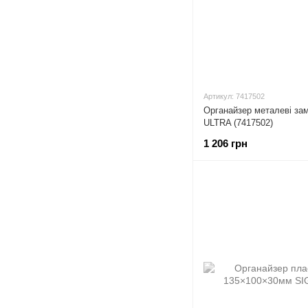
Артикул: 7417502
Органайзер металеві за
ULTRA (7417502)
1 206 грн