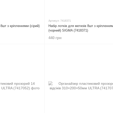
Артикул: 7418371
 8шт з кріпленнями (сірий)
Набір лотків для метизів 8шт з кріплення
(чорний) SIGMA (7418371)
440 грн