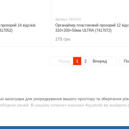
Артикул: 7417072
прозорий 14 відсіків
Органайзер пластиковий прозорий 12 відсі
417052)
310×200×50мм ULTRA (7417072)
275 грн
Назад
1
2
Вперед
По
ні аксесуари для упорядкування вашого простору та зберігання різ
бхідних речей. В нашому інтернет-магазині Aquahelp ви знайдете різ