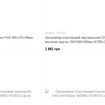
Артикул: 7417522
мки Profi 455×375×80мм
Органайзер пластиковий вертикальний 22
висувних відсіку 250×500×160мм ULTRA (
1 681 грн