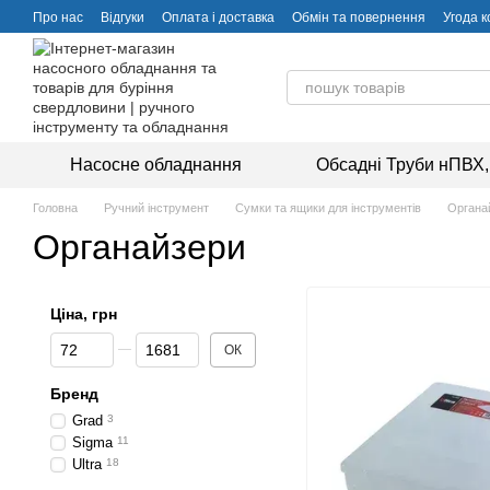
Перейти до основного контенту
Про нас
Відгуки
Оплата і доставка
Обмін та повернення
Угода 
Насосне обладнання
Обсадні Труби нПВХ,
Головна
Ручний інструмент
Сумки та ящики для інструментів
Органа
Органайзери
Ціна, грн
Від Ціна, грн
До Ціна, грн
ОК
Бренд
Grad
3
Sigma
11
Ultra
18