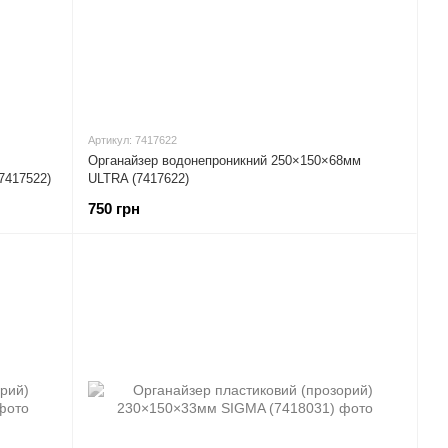
Артикул: 7417622
Органайзер водонепроникний 250×150×68мм
7417522)
ULTRA (7417622)
750 грн