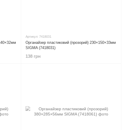
Артикул: 7418031
×140×32мм
Органайзер пластиковий (прозорий) 230×150×33мм
SIGMA (7418031)
138 грн