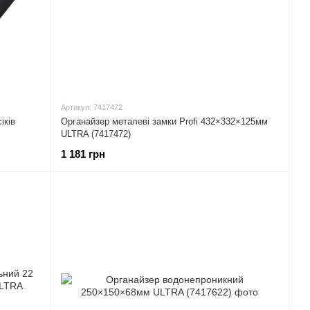
Артикул: 7417472
іків
Органайзер металеві замки Profi 432×332×125мм
ULTRA (7417472)
1 181 грн