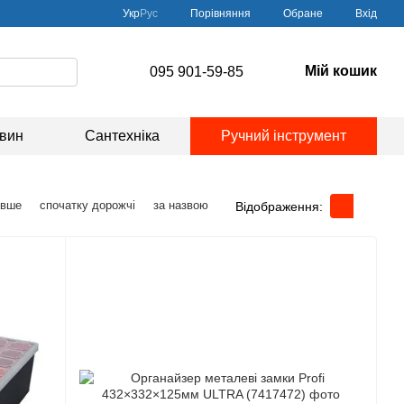
Порівняння
Укр
Рус
Обране
Вхід
Мій кошик
095 901-59-85
овин
Сантехніка
Ручний інструмент
евше
спочатку дорожчі
за назвою
Відображення: