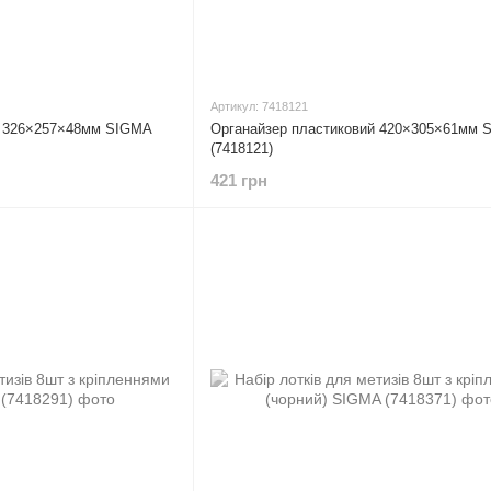
Артикул: 7418121
й 326×257×48мм SIGMA
Органайзер пластиковий 420×305×61мм 
(7418121)
421 грн