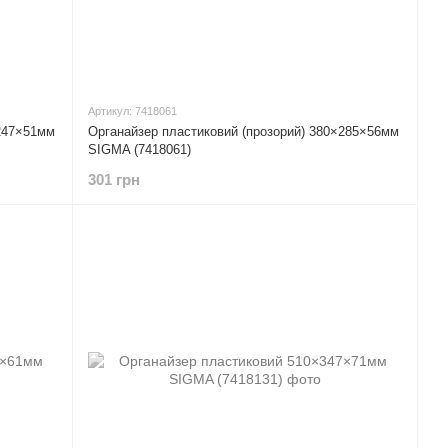
Артикул: 7418061
×247×51мм
Органайзер пластиковий (прозорий) 380×285×56мм
SIGMA (7418061)
301 грн