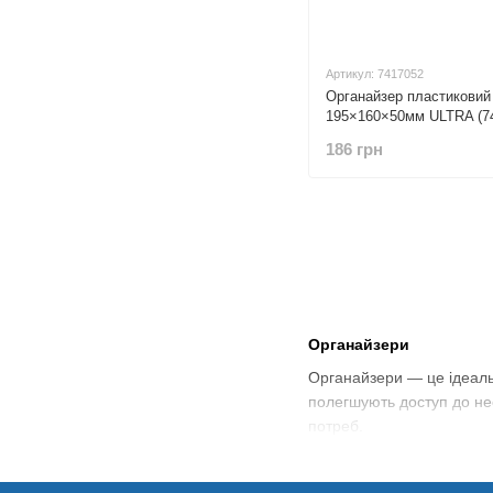
Артикул: 7417052
Органайзер пластиковий 
195×160×50мм ULTRA (7
186 грн
Органайзери
Органайзери — це ідеаль
полегшують доступ до нео
потреб.