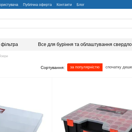
користувача
Публічна оферта
Контакти
Блог
 фільтра
Все для буріння та облаштування свердл
йзери
за популярністю
спочатку деш
Сортування: