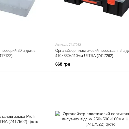
Артикул: 7417262
прозорий 20 відсіків
Органайзер пластиковий переставні 8 відс
417122)
410×330×110мм ULTRA (7417262)
668 грн