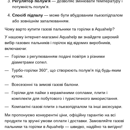
Регулятор полум'я
— дозволяє змінювати температуру і
потужність полум'я.
Спосіб підпалу
— може бути вбудованим пьезопідпалом
або зовнішнім запалюванням.
Чому варто купити газові пальники та горілки в Aquahelp?
У нашому інтернет-магазині Aquahelp ви знайдете широкий
вибір газових пальників і горілок від відомих виробників,
включаючи:
Горілки з регулюванням подачі повітря з різними
діаметрами сопел.
Турбо-горілки 360°, що створюють полум'я під будь-яким
кутом.
Всесезонні та зимові газові балони.
Горілки для пайки з керамічними соплами, плити і
комплекти для побутового і туристичного використання.
Компактні газові плити з пьезопідпалом та інші аксесуари.
Ми пропонуємо конкурентні ціни, офіційну гарантію на всі
продукти та зручні умови оплати і доставки. Замовляйте газові
пальники та горілки в Aquahelp — швидко, надійно та вигідно!