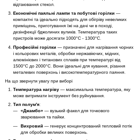
відтаювання стекол.
Економічні паяльні лампи та побутові горілки
—
компактні та ідеально підходять для обігріву невеликих
приміщень, приготування їжі на дачі чи в поході,
дезінфекції бджолиних вуликів. Температура таких
пристроїв може досягати 1000°C - 1300°C.
Професійні горілки
— призначені для нагрівання чорних
і кольорових металів, обробки нержавіючих, мідних,
алюмінієвих і титанових сплавів при температурі від
1500°C до 2000°C. Вони ідеальні для кування, різання
металевих поверхонь і високотемпературного паяння.
На що звернути увагу при виборі
Температура нагріву
— максимальна температура, яку
може витримати інструмент без руйнування.
Тип полум'я
:
«Джамбо»
— вузький факел для точкового
зварювання та пайки.
Вихровий
— генерує концентрований тепловий потік
для обробки великих поверхонь.