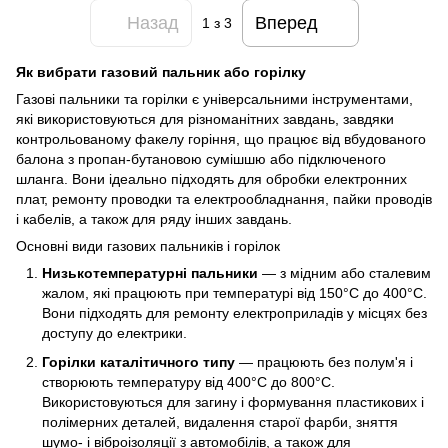
Назад
Вперед
1
з 3
Як вибрати газовий пальник або горілку
Газові пальники та горілки є універсальними інструментами,
які використовуються для різноманітних завдань, завдяки
контрольованому факелу горіння, що працює від вбудованого
балона з пропан-бутановою сумішшю або підключеного
шланга. Вони ідеально підходять для обробки електронних
плат, ремонту проводки та електрообладнання, пайки проводів
і кабелів, а також для ряду інших завдань.
Основні види газових пальників і горілок
Низькотемпературні пальники
— з мідним або сталевим
жалом, які працюють при температурі від 150°C до 400°C.
Вони підходять для ремонту електроприладів у місцях без
доступу до електрики.
Горілки каталітичного типу
— працюють без полум'я і
створюють температуру від 400°C до 800°C.
Використовуються для загину і формування пластикових і
полімерних деталей, видалення старої фарби, зняття
шумо- і віброізоляції з автомобілів, а також для