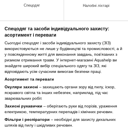
Спецодяг
Налобні ліхтарі
Спецодяг та засоби індивідуального захисту:
асортимент і переваги
Сьогодні спецодяг і засоби індивідуального захисту (ЗІЗ)
використовуються не лише у будівництві та промисловості, а й
у повсякденному житті для виконання завдань, пов'язаних з
ризиком отримання травм. У інтернет-магазині Aquahelp ви
знайдете широкий вибір спеціального одягу та ЗІЗ, які
відповідають усім сучасним вимогам безпеки праці.
Асортимент та переваги
Окуляри захисні
– захищають органи зору від пилу, іскор,
яскравого світла та інших небезпек, наприклад, під час
зварювальних робіт.
Захисні рукавички
– оберігають руки від порізів, ураження
електрикою, температурних перепадів і хімічних речовин.
Фільтри і респіратори
– необхідні для захисту дихальних
шляхів від пилу і шкідливих речовин.