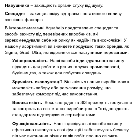
Навушники
– захищають органи слуху від шуму.
Спецодяг
– захищає шкіру від травм і негативного впливу
зовнішніх факторів.
В інтернет-магазині Aquahelp представлено спецодяг та
засоби захисту від перевірених виробників, які
зарекомендували себе на ринку як надійні та високоякісні. У
нашому асортименті ви знайдете продукцію таких брендів, як
Sigma, Grad, Ultra, які відрізняються наступними перевагами:
Універсальність
. Наші засоби індивідуального захисту
підходять для роботи в різних галузях промисловості,
будівництва, а також для побутових завдань.
Зручність експлуатації
. Більшість з наших виробів мають
можливість вибору або регулювання розміру, що
забезпечує комфорт під час використання.
Висока якість
. Весь спецодяг та ЗІЗ проходять тестування
та контроль на всіх етапах виробництва, а їх відповідність
стандартам підтверджено сертифікатами.
Функціональність
. Наші індивідуальні засоби захисту
ефективно виконують свої функції і забезпечують безпеку
під час виконання різних видів робіт, про що свідчать