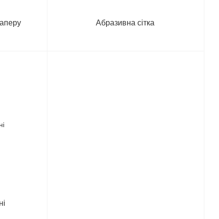
паперу
Абразивна сітка
ні