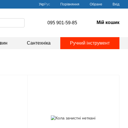
Порівняння
Укр
Рус
Обране
Вхід
Мій кошик
095 901-59-85
овин
Сантехніка
Ручний інструмент