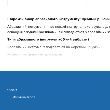
Широкий вибір абразивного інструменту: Ідеальні рішенн
Абразивний інструмент — це незамінна група пристосувань для 
оснащені ріжучими частинами, які складаються з абразивних з
Типи абразивного інструменту: Який вибрати?
Абразивний інструмент поділяється на жорсткий і гнучкий.
Жорсткі інструменти
включають:
Шліфувальні круги
Зачисні, заточувальні та відрізні круги
Головки для шліфування поверхонь
Бруски, кільця та сегменти
© 2026
Гнучкі інструменти
мають основу з паперу, фібри, тканини аб
Мобільна версія
Полірувальні диски
Кола для шліфування на липучці