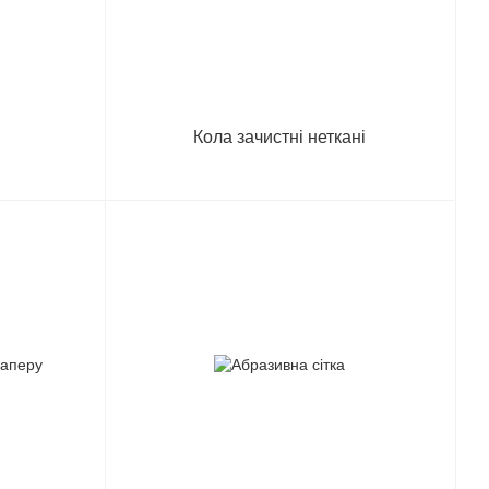
и
Кола зачистні неткані