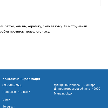
бетон, камінь, кераміку, скло та гуму. Ці інструменти
робки протягом тривалого часу.
Контактна інформація
095 901-59-85
вулиця Каштанова, 13, Дніпро,
Дніпропетровська область, 49000
Передзвонити вам?
Мапа проїзду
Viber
Telegram