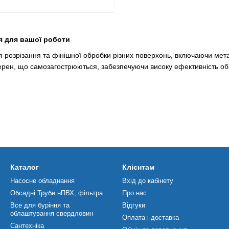
я для вашої роботи
розрізання та фінішної обробки різних поверхонь, включаючи метал, 
ерен, що самозагострюються, забезпечуючи високу ефективність об
Каталог
Клієнтам
Насосне обладнання
Вхід до кабінету
о нетканого матеріалу і включають:
Обсадні Труби нПВХ, фільтра
Про нас
Все для буріння та
Відгуки
облаштування свердловин
Оплата і доставка
Сантехніка