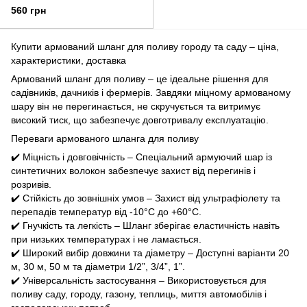
560 грн
Купити армований шланг для поливу городу та саду – ціна,
характеристики, доставка
Армований шланг для поливу – це ідеальне рішення для
садівників, дачників і фермерів. Завдяки міцному армованому
шару він не перегинається, не скручується та витримує
високий тиск, що забезпечує довготривалу експлуатацію.
Переваги армованого шланга для поливу
✔️ Міцність і довговічність – Спеціальний армуючий шар із
синтетичних волокон забезпечує захист від перегинів і
розривів.
✔️ Стійкість до зовнішніх умов – Захист від ультрафіолету та
перепадів температур від -10°C до +60°C.
✔️ Гнучкість та легкість – Шланг зберігає еластичність навіть
при низьких температурах і не ламається.
✔️ Широкий вибір довжини та діаметру – Доступні варіанти 20
м, 30 м, 50 м та діаметри 1/2”, 3/4”, 1”.
✔️ Універсальність застосування – Використовується для
поливу саду, городу, газону, теплиць, миття автомобілів і