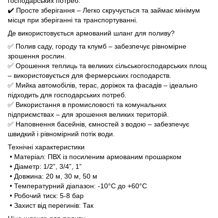
господарських потреб.
✔️ Просте зберігання – Легко скручується та займає мінімум
місця при зберіганні та транспортуванні.
Де використовується армований шланг для поливу?
✅ Полив саду, городу та клумб – забезпечує рівномірне
зрошення рослин.
✅ Орошення теплиць та великих сільськогосподарських площ
– використовується для фермерських господарств.
✅ Мийка автомобілів, терас, доріжок та фасадів – ідеально
підходить для господарських потреб.
✅ Використання в промисловості та комунальних
підприємствах – для зрошення великих територій.
✅ Наповнення басейнів, ємностей з водою – забезпечує
швидкий і рівномірний потік води.
Технічні характеристики
• Матеріал: ПВХ із посиленим армованим прошарком
• Діаметр: 1/2”, 3/4”, 1”
• Довжина: 20 м, 30 м, 50 м
• Температурний діапазон: -10°C до +60°C
• Робочий тиск: 5-8 бар
• Захист від перегинів: Так