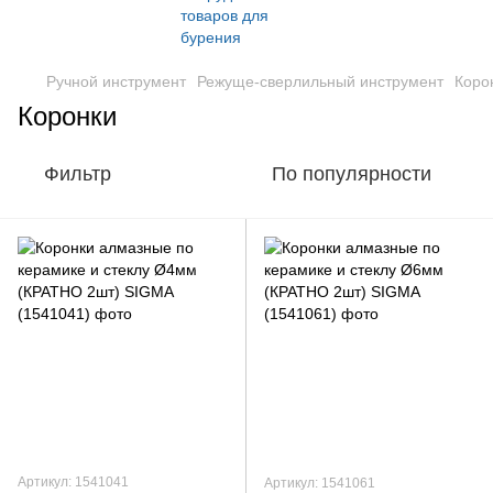
Ручной инструмент
Режуще-сверлильный инструмент
Коро
Коронки
Фильтр
По популярности
Артикул: 1541041
Артикул: 1541061