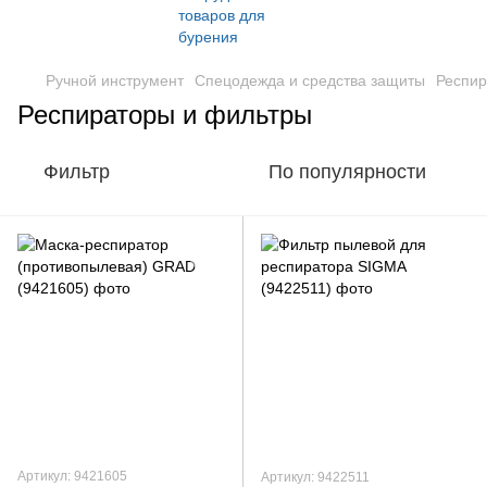
Ручной инструмент
Спецодежда и средства защиты
Респир
Респираторы и фильтры
Фильтр
По популярности
Артикул: 9421605
Артикул: 9422511