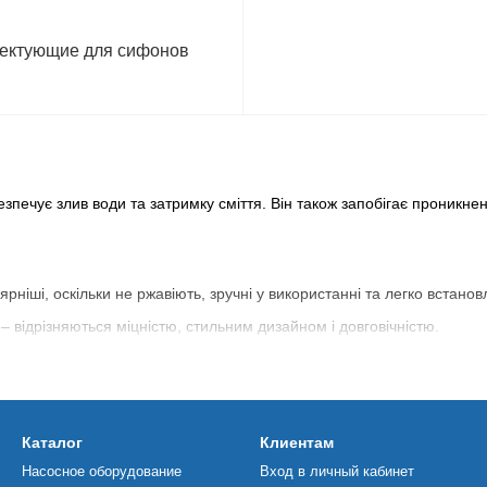
ектующие для сифонов
ечує злив води та затримку сміття. Він також запобігає проникненню
рніші, оскільки не ржавіють, зручні у використанні та легко встано
 – відрізняються міцністю, стильним дизайном і довговічністю.
Каталог
Клиентам
Насосное оборудование
Вход в личный кабинет