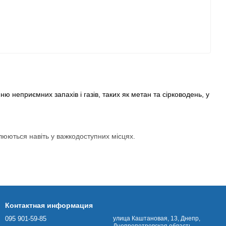
 неприємних запахів і газів, таких як метан та сірководень, у
влюються навіть у важкодоступних місцях.
Контактная информация
095 901-59-85
улица Каштановая, 13, Днепр,