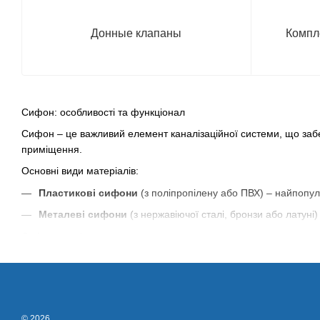
Донные клапаны
Компл
Сифон: особливості та функціонал
Сифон – це важливий елемент каналізаційної системи, що забезп
приміщення.
Основні види матеріалів:
Пластикові сифони
(з поліпропілену або ПВХ) – найпопуля
Металеві сифони
(з нержавіючої сталі, бронзи або латуні)
Сифони поділяються за призначенням:
Для кухонних мийок
Для ванн та раковин
Для душових піддонів, біде та пісуарів
© 2026