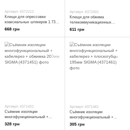
Артикул: 4372212
Артикул: 4372401
Клещи для опрессовки
Клещи для обжима
коаксиальных штекеров 1.73-
телекоммуникационных
8.1мм² ULTRA (4372212)
коннекторов 4Р4С, 6Р6С, 8Р8С
668 грн
611 грн
SIGMA (4372401)
Артикул: 4371451
Артикул: 4371461
Съёмник изоляции
Съёмник изоляции
многофункциональный +
многофункциональный +
кабелерез + обжимка 200мм
кабелерез + плоскогубцы
328 грн
305 грн
SIGMA (4371451)
195мм SIGMA (4371461)