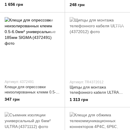
6мм² (шестигранник) ULTRA
кабелерез 175мм SIGMA
1 656 грн
248 грн
(4372122)
(4371471)
Артикул: 4372491
Артикул: TR4372012
Клещи для опрессовки
Щипцы для монтажа
неизолированных клемм 0.5-
телефонного кабеля ULTRA
6.0мм² универсальные 185мм
(4372012)
347 грн
1 313 грн
SIGMA (4372491)