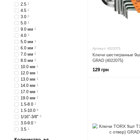
2.5
1
4.5
1
3.0
2
5.0
1
9.0 мм
1
4.0
2
5.0 мм
1
6.0 мм
2
Артикул: 4022075
7.0 мм
2
Ключи шестигранные 9шт
8.0 мм
2
GRAD (4022075)
10.0 мм
1
129 грн
12.0 мм
1
13.0 мм
1
14.0 мм
1
17.0 мм
1
19.0 мм
1
1.5-8.0
1
1.5-10.0
9
1/16"-3/8"
2
3.0-9.0
5
3.5
1
Количество, ед