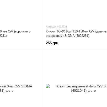
Артикул: 4022231
 мм CrV (короткие с
Ключи TORX 9шт T10-T50мм CrV (длинны
2211)
отверстием) SIGMA (4022231)
255 грн