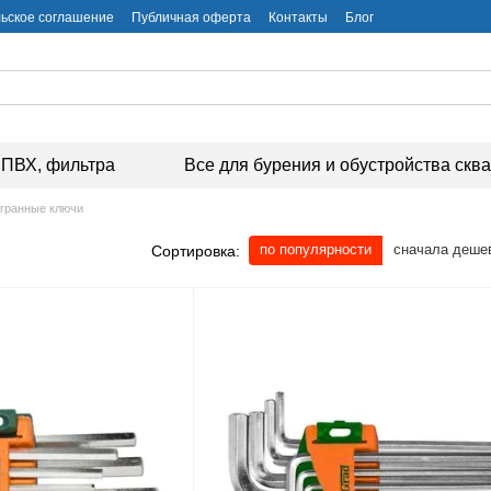
ьское соглашение
Публичная оферта
Контакты
Блог
ПВХ, фильтра
Все для бурения и обустройства скв
гранные ключи
по популярности
сначала деше
Сортировка: