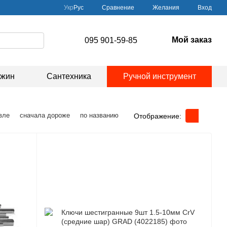
Сравнение
Укр
Рус
Желания
Вход
Мой заказ
095 901-59-85
ажин
Сантехника
Ручной инструмент
вле
сначала дороже
по названию
Отображение: