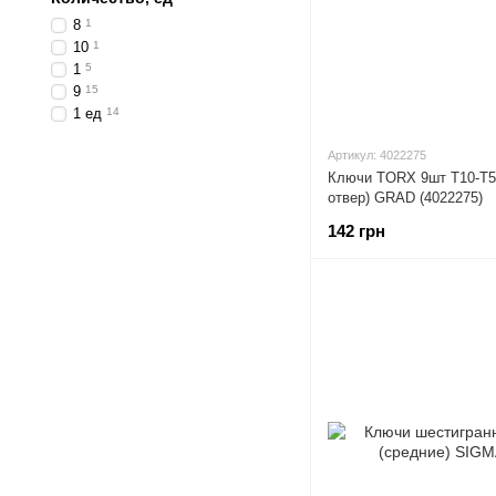
8
1
10
1
1
5
9
15
1 ед
14
Артикул: 4022275
Ключи TORX 9шт T10-T50
отвер) GRAD (4022275)
142 грн