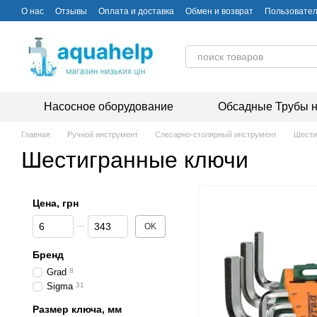
Перейти к основному контенту
О нас
Отзывы
Оплата и доставка
Обмен и возврат
Пользовател
Насосное оборудование
Обсадные Трубы н
Главная
Ручной инструмент
Слесарно-столярный инструмент
Шести
Шестигранные ключи
Цена, грн
От Цена, грн
До Цена, грн
OK
Бренд
Grad
8
Sigma
31
Размер ключа, мм