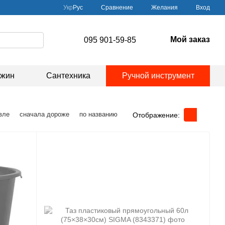
Сравнение
Укр
Рус
Желания
Вход
Мой заказ
095 901-59-85
ажин
Сантехника
Ручной инструмент
вле
сначала дороже
по названию
Отображение: