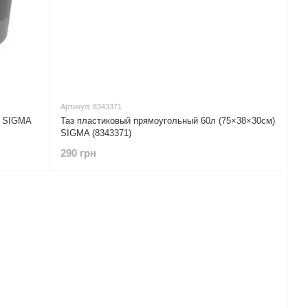
Артикул: 8343371
) SIGMA
Таз пластиковый прямоугольный 60л (75×38×30см)
SIGMA (8343371)
290 грн