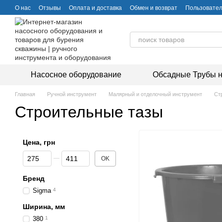
Перейти к основному контенту
О нас
Отзывы
Оплата и доставка
Обмен и возврат
Пользовател
Насосное оборудование
Обсадные Трубы н
Главная
Ручной инструмент
Малярный и отделочный инструмент
Ст
Строительные тазы
Цена, грн
От Цена, грн
До Цена, грн
OK
Бренд
Sigma
4
Ширина, мм
380
1