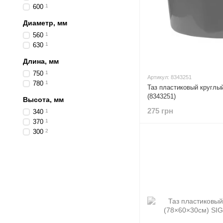
600
1
Диаметр, мм
560
1
630
1
Длина, мм
750
1
Артикул: 8343251
780
1
Таз пластиковый круглы
(8343251)
Высота, мм
275 грн
340
1
370
1
300
2