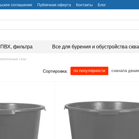
ьское соглашение
Публичная оферта
Контакты
Блог
ПВХ, фильтра
Все для бурения и обустройства скв
роительные тазы
по популярности
сначала деше
Сортировка: