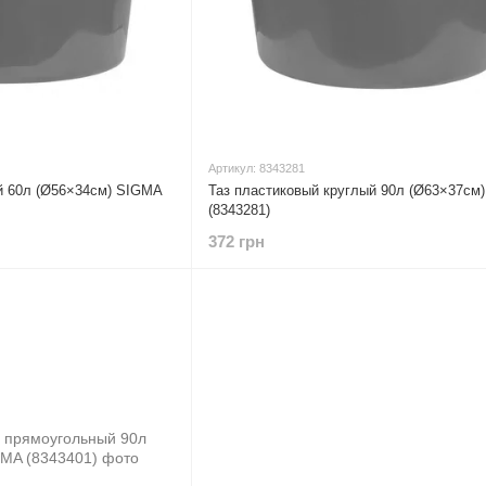
Артикул: 8343281
й 60л (Ø56×34см) SIGMA
Таз пластиковый круглый 90л (Ø63×37см
(8343281)
372 грн