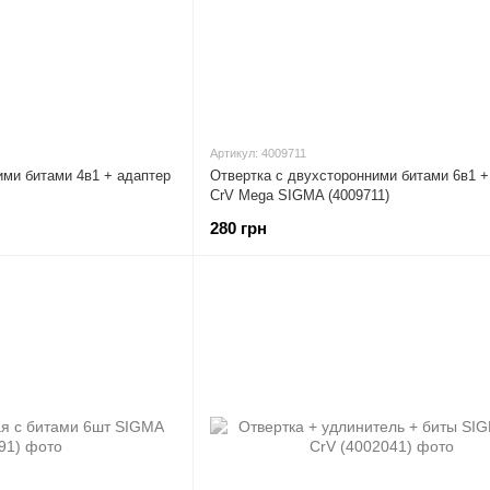
Артикул: 4009711
ими битами 4в1 + адаптер
Отвертка с двухсторонними битами 6в1 +
CrV Mega SIGMA (4009711)
280 грн