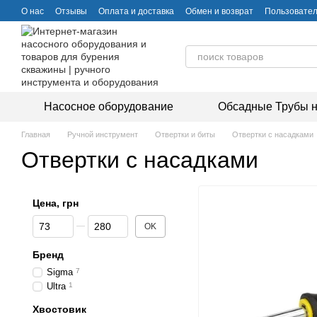
Перейти к основному контенту
О нас
Отзывы
Оплата и доставка
Обмен и возврат
Пользовател
Насосное оборудование
Обсадные Трубы н
Главная
Ручной инструмент
Отвертки и биты
Отвертки с насадками
Отвертки с насадками
Цена, грн
От Цена, грн
До Цена, грн
OK
Бренд
Sigma
7
Ultra
1
Хвостовик