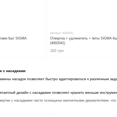
Артикул: 4002041
итами 6шт SIGMA
Отвертка + удлинитель + биты SIGMA 4ш
(4002041)
162 грн
к с насадками
 замены насадок позволяет быстро адаптироваться к различным зад
мпактный дизайн с насадками позволяет хранить меньше инструме
твертки с насадками часто оснащены магнитными держателями, чт
твертки с насадками в Aquahelp