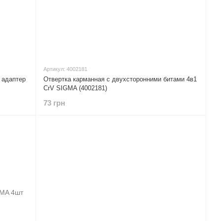
Артикул: 4002181
 адаптер
Отвертка карманная с двухсторонними битами 4в1
CrV SIGMA (4002181)
73 грн