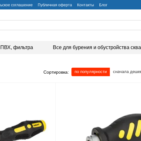
ьское соглашение
Публичная оферта
Контакты
Блог
ПВХ, фильтра
Все для бурения и обустройства скв
по популярности
сначала деше
Сортировка: