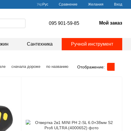
Сравнение
Укр
Рус
Желания
Вход
Мой заказ
095 901-59-85
ажин
Сантехника
Ручной инструмент
вле
сначала дороже
по названию
Отображение: