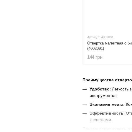
Артикул: 4002091
Отвертка магнитная с б
(4002091)
144 грн
Преимущества отверто
Удобство
: Легкость
инструментов.
Экономия места
: Ко
Эффективность
: О
крепежами.
Почему стоит купить о