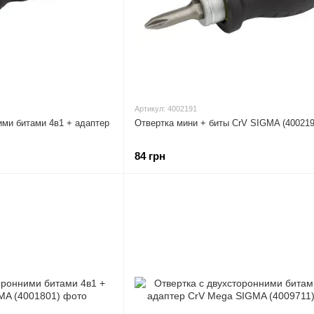
Артикул: 4002191
ими битами 4в1 + адаптер
Отвертка мини + биты CrV SIGMA (400219
84 грн