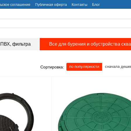
ьское соглашение
Публичная оферта
Контакты
Блог
ПВХ, фильтра
Все для бурения и обустройства скв
по популярности
сначала деше
Сортировка: