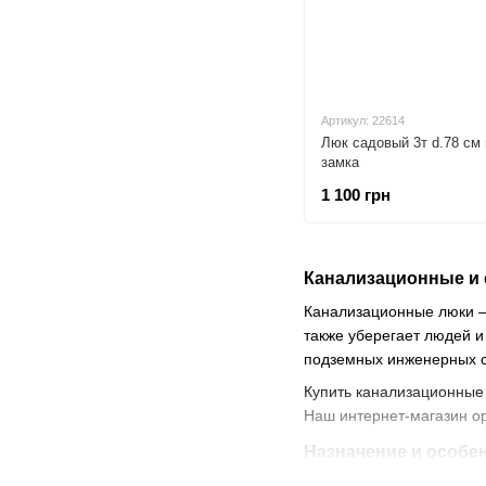
Артикул: 22614
Люк садовый 3т d.78 см
замка
1 100 грн
Канализационные и 
Канализационные люки –
также уберегает людей и
подземных инженерных с
Купить канализационные
Наш интернет-магазин ор
Назначение и особе
Обзорные люки различаю