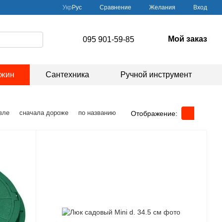
Сравнение
Укр
Рус
Желания
Вход
Мой заказ
095 901-59-85
ажин
Сантехника
Ручной инструмент
вле
сначала дороже
по названию
Отображение: