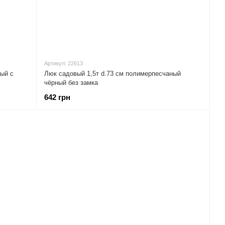
Артикул: 22613
ный с
Люк садовый 1,5т d.73 см полимерпесчаный
чёрный без замка
642 грн