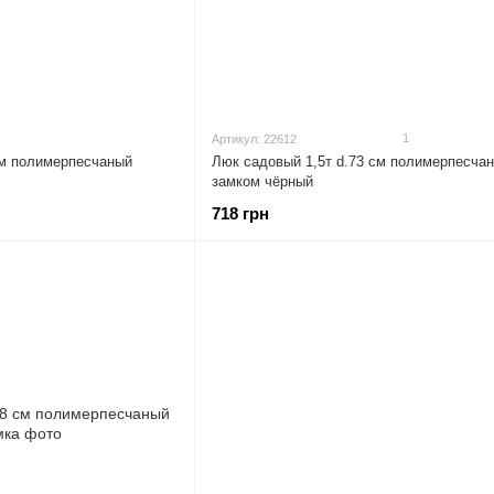
1
Артикул: 22612
см полимерпесчаный
Люк садовый 1,5т d.73 см полимерпесча
замком чёрный
718 грн