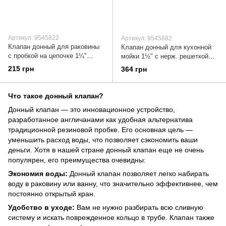
Артикул: 9545822
Артикул: 9545682
Клапан донный для раковины
Клапан донный для кухонной
с пробкой на цепочке 1¼"
мойки 1½" с нерж. решеткой
Ø33мм WIRQUIN (9545822)
WIRQUIN (9545682)
215 грн
364 грн
Что такое донный клапан?
Донный клапан — это инновационное устройство,
разработанное англичанами как удобная альтернатива
традиционной резиновой пробке. Его основная цель —
уменьшить расход воды, что позволяет сэкономить ваши
деньги. Хотя в нашей стране донный клапан еще не очень
популярен, его преимущества очевидны:
Экономия воды:
Донный клапан позволяет легко набирать
воду в раковину или ванну, что значительно эффективнее, чем
постоянно открытый кран.
Удобство в уходе:
Вам не нужно разбирать всю сливную
систему и искать поврежденное кольцо в трубе. Клапан также