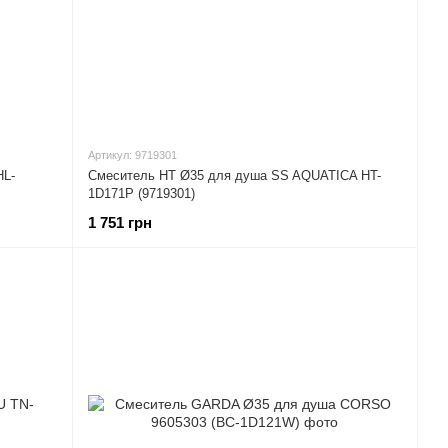
Артикул: 9719301
HL-
Смеситель HT Ø35 для душа SS AQUATICA HT-
1D171P (9719301)
1 751 грн