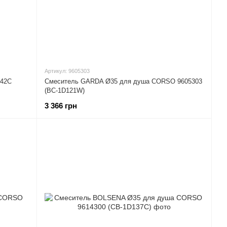
Артикул: 9605303
142C
Смеситель GARDA Ø35 для душа CORSO 9605303
(BC-1D121W)
3 366 грн