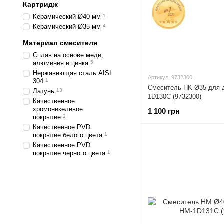
Картридж
Керамический Ø40 мм
1
Керамический Ø35 мм
4
Материал смесителя
Сплав на основе меди,
алюминия и цинка
5
Нержавеющая сталь AISI
Артикул: 9732300
304
1
Смеситель HK Ø35 для 
Латунь
13
1D130C (9732300)
Качественное
хромоникелевое
1 100 грн
покрытие
2
Качественное PVD
покрытие белого цвета
1
Качественное PVD
покрытие черного цвета
1