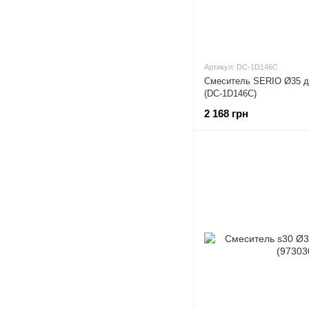
Артикул: DC-1D146C
Смеситель SERIO Ø35 
(DC-1D146C)
2 168 грн