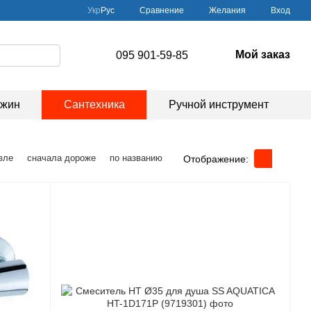
Сравнение
Укр
Рус
Желания
Вход
Мой заказ
095 901-59-85
ажин
Сантехника
Ручной инструмент
вле
сначала дороже
по названию
Отображение: