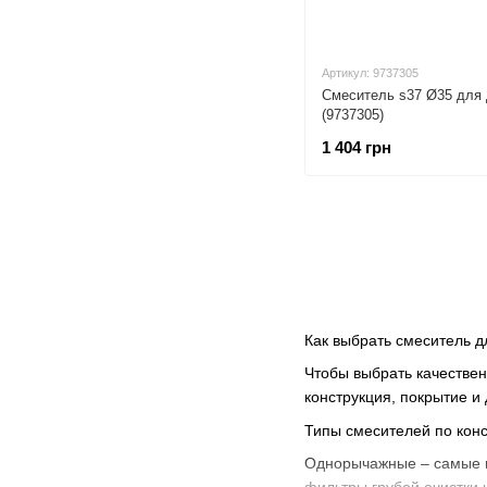
Артикул: 9737305
Смеситель s37 Ø35 для
(9737305)
1 404 грн
Как выбрать смеситель 
Чтобы выбрать качествен
конструкция, покрытие и
Типы смесителей по конс
Однорычажные – самые п
фильтры грубой очистки и