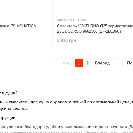
Артикул: EF-2D186C
 душа (B) AQUATICA
Смеситель VOLTURNO Ø25 термостатиче
душа CORSO 9661300 (EF-2D186C)
3 916 грн
Назад
1
2
Вперед
По
для душа?
ный смеситель для душа с краном и лейкой по оптимальной цене,
 длина шланга.
трукции:
опулярные благодаря удобству использования и долговечности. Д
з-за чувствительности к абразивам в воде. Двухвентильные – отлич