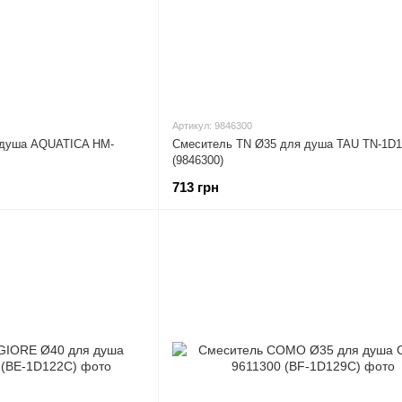
Артикул: 9846300
 душа AQUATICA HM-
Смеситель TN Ø35 для душа TAU TN-1D
(9846300)
713 грн