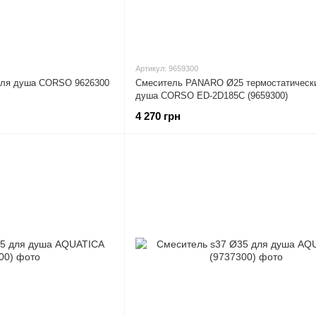
Артикул: 9659300
для душа CORSO 9626300
Смеситель PANARO Ø25 термостатическ
душа CORSO ED-2D185C (9659300)
4 270 грн